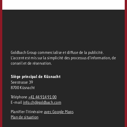
Vous connaissez les grandes l
Vous connaissez les grandes l
votre campagne et souhaitez s
votre campagne et souhaitez s
Demander une offre
combien cela coûte.
combien cela coûte.
Demander une offre
Demander une offre
Goldbach Group commercialise et diffuse de la publicité.
L’accent est mis sur la simplicité des processus d’information, de
conseil et de réservation.
Siège principal de Küsnacht
Seestrasse 39
8700 Küsnacht
Téléphone
+41 44 914 91 00
E-mail
info.ch@goldbach.com
Planifier l’itinéraire
avec Google Maps
Plan de situation