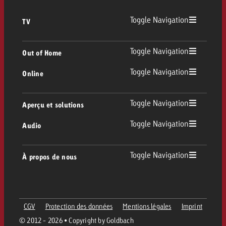
Toggle Navigation
TV
TV
Toggle Navigation
Out of Home
Toggle Navigation
Online
Out of Home
TV linéaire
Online
Toggle Navigation
Aperçu et solutions
Affichage
Replay Ads
Toggle Navigation
Audio
Conseil & Crossmedia
Display et Vidéo
Digital Out of Home
Directives publicitaires TV
Audio
Toggle Navigation
À propos de nous
Portfolio Goldbach
Advanced TV
DOOH Programmatique
Livraison des spots TV
Entreprise
Radio
Formats publicitaires
Livraison de supports publicitaires Online
CGV
Protection des données
Mentions légales
Imprint
Contacter l’équipe Out of Home
Équipe
Digital Audio
© 2012 - 2026 • Copyright by Goldbach