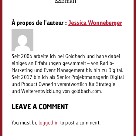
Email
conseils ?
Juridique
À propos de l'auteur :
Jessica Wonneberger
Contactez-nous
Contactez-nous
Contactez-nous
Voir l’article
Contact
Vous connaissez les grandes 
Souhaitez-vous en savoir plu
Vous connaissez les grandes li
Vous connaissez les grandes 
votre campagne et souhaitez 
publicité TV et avez-vous b
Seit 2006 arbeite ich bei Goldbach und habe dabei
votre campagne et souhaitez sa
votre campagne et souhaitez 
combien cela coûte.
Lire l’article
Lire l’article
conseils ?
einiges an Erfahrungen gesammelt – von Radio-
combien cela coûte.
combien cela coûte.
Marketing und Event Management bis hin zu Digital.
Seit 2017 bin ich als Senior Projektmanagerin Digital
Souhaitez-vous en savoir plus
Souhaitez-vous en savoir plus 
und Product Ownerin verantwortlich für Strategie
Goldbach et avez-vous besoin 
publicité Online et avez-vous
und Weiterentwicklung von goldbach.com.
Demander une offre
Contactez-nous
?
conseils ?
Demander une offre
Demander une offre
LEAVE A COMMENT
Vous connaissez les grandes
Contactez-nous
Contactez-nous
votre campagne et souhaitez
You must be
logged in
to post a comment.
combien cela coûte.