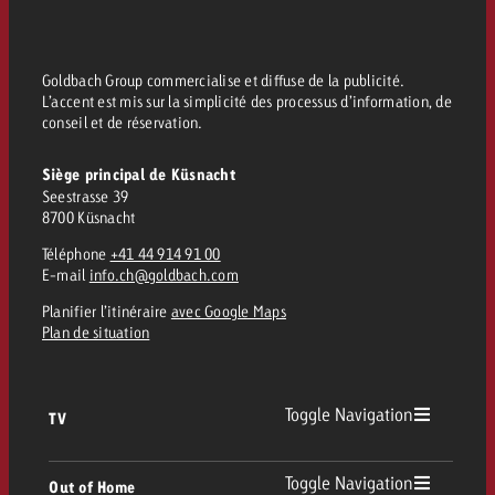
Vous connaissez les grandes l
Vous connaissez les grandes l
votre campagne et souhaitez s
votre campagne et souhaitez s
Demander une offre
combien cela coûte.
combien cela coûte.
Goldbach Group commercialise et diffuse de la publicité.
L’accent est mis sur la simplicité des processus d’information, de
conseil et de réservation.
Siège principal de Küsnacht
Demander une offre
Demander une offre
Seestrasse 39
8700 Küsnacht
Téléphone
+41 44 914 91 00
E-mail
info.ch@goldbach.com
Planifier l’itinéraire
avec Google Maps
Plan de situation
Toggle Navigation
TV
TV
Toggle Navigation
Out of Home