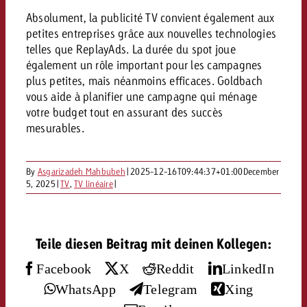
Mesurer l’impact publicitaire av
Mesurer l’impact publicitaire av
Interview avec Steve Krebser au
ACTUALITÉS GOLDBACH
interdictions publicitaires se he
Impact
Impact
Absolument, la publicité TV convient également aux
Une portée mesurable garantit
Swiss Audio Network
Out of Hom
petites entreprises grâce aux nouvelles technologies
large rejet
planification – l’impact fait la
Le Goldbach Video Network renfor
telles que ReplayAds. La durée du spot joue
ACTUALITÉS GOLDBACH
ACTUALITÉS ONLINE
portée cross-canal de la vidéo
également un rôle important pour les campagnes
Audio
plus petites, mais néanmoins efficaces. Goldbach
Le Goldbach Video Network renfo
Le Goldbach Video Network renf
vous aide à planifier une campagne qui ménage
portée cross-canal de la vidéo
portée cross-canal de la vidéo
votre budget tout en assurant des succès
Online
mesurables.
Contenu
By
Asgarizadeh Mahbubeh
|
2025-12-16T09:44:37+01:00
December
5, 2025
|
TV
,
TV linéaire
|
Goldbach C
Lire l’article
Zum Beitrag
Teile diesen Beitrag mit deinen Kollegen:
Lire l’article
Actualités
Vous souhaitez en savoir plus 
Facebook
X
Reddit
LinkedIn
Souhaitez-vous planifier une 
Souhaitez-vous en savoir plus
publicité audio et avez besoi
WhatsApp
Telegram
Xing
publicitaire et avez-vous besoi
publicité OOH et avez-vous b
?
À propos de
conseils ?