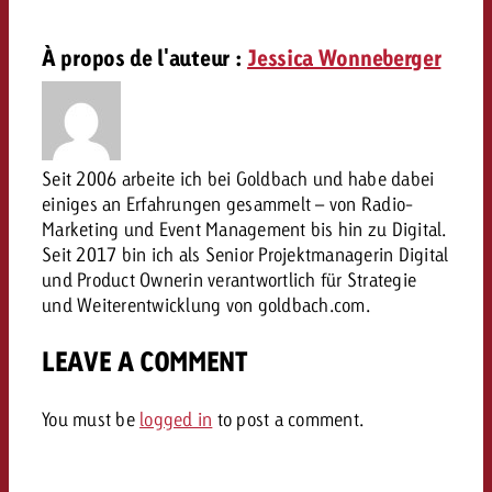
conseils ?
À propos de l'auteur :
Jessica Wonneberger
Juridique
Contactez-nous
Contactez-nous
Contactez-nous
Voir l’article
Contact
Vous connaissez les grandes 
Souhaitez-vous en savoir plu
Seit 2006 arbeite ich bei Goldbach und habe dabei
Vous connaissez les grandes li
Vous connaissez les grandes 
votre campagne et souhaitez 
publicité TV et avez-vous b
einiges an Erfahrungen gesammelt – von Radio-
votre campagne et souhaitez sa
votre campagne et souhaitez 
combien cela coûte.
Lire l’article
Lire l’article
conseils ?
Marketing und Event Management bis hin zu Digital.
combien cela coûte.
combien cela coûte.
Seit 2017 bin ich als Senior Projektmanagerin Digital
und Product Ownerin verantwortlich für Strategie
Souhaitez-vous en savoir plus
Souhaitez-vous en savoir plus 
und Weiterentwicklung von goldbach.com.
Goldbach et avez-vous besoin 
publicité Online et avez-vous
Demander une offre
Contactez-nous
?
conseils ?
Demander une offre
Demander une offre
LEAVE A COMMENT
Vous connaissez les grandes
You must be
logged in
to post a comment.
Contactez-nous
Contactez-nous
votre campagne et souhaitez
combien cela coûte.