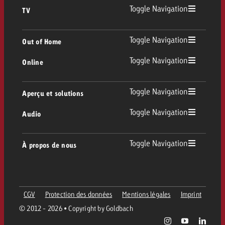
Toggle Navigation
TV
TV
Toggle Navigation
Out of Home
Toggle Navigation
Online
Out of Home
TV linéaire
Online
Toggle Navigation
Aperçu et solutions
Affichage
Replay Ads
Toggle Navigation
Audio
Conseil & Crossmedia
Display et Vidéo
Digital Out of Home
Directives publicitaires TV
Audio
Toggle Navigation
À propos de nous
Portfolio Goldbach
Advanced TV
DOOH Programmatique
Livraison des spots TV
Entreprise
Radio
Formats publicitaires
Livraison de supports publicitaires Online
CGV
Protection des données
Mentions légales
Imprint
Contacter l’équipe Out of Home
Équipe
Digital Audio
© 2012 - 2026 • Copyright by Goldbach
Assistant de campagne Goldbach
Directives et tarifs en ligne