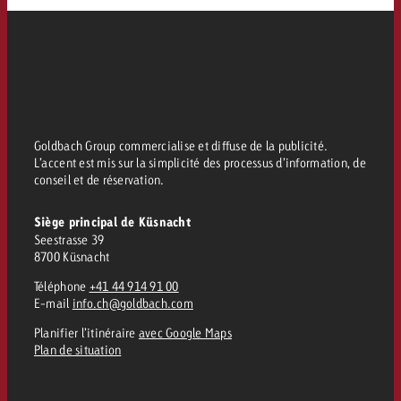
Vous connaissez les grandes l
Vous connaissez les grandes l
votre campagne et souhaitez s
votre campagne et souhaitez s
Demander une offre
combien cela coûte.
combien cela coûte.
Goldbach Group commercialise et diffuse de la publicité.
Demander une offre
Demander une offre
L’accent est mis sur la simplicité des processus d’information, de
conseil et de réservation.
Siège principal de Küsnacht
Seestrasse 39
8700 Küsnacht
Téléphone
+41 44 914 91 00
E-mail
info.ch@goldbach.com
Planifier l’itinéraire
avec Google Maps
Plan de situation