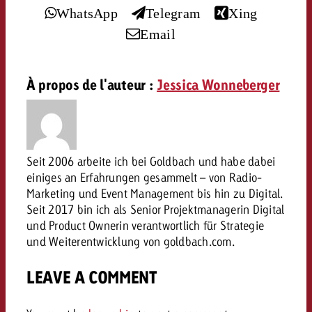
conseils ?
WhatsApp
Telegram
Xing
Email
Juridique
Contactez-nous
Contactez-nous
Contactez-nous
Voir l’article
À propos de l'auteur :
Jessica Wonneberger
Contact
Vous connaissez les grandes 
Souhaitez-vous en savoir plu
Vous connaissez les grandes li
Vous connaissez les grandes 
votre campagne et souhaitez 
publicité TV et avez-vous b
votre campagne et souhaitez sa
votre campagne et souhaitez 
combien cela coûte.
Lire l’article
Lire l’article
conseils ?
combien cela coûte.
combien cela coûte.
Seit 2006 arbeite ich bei Goldbach und habe dabei
einiges an Erfahrungen gesammelt – von Radio-
Souhaitez-vous en savoir plus
Souhaitez-vous en savoir plus 
Marketing und Event Management bis hin zu Digital.
Goldbach et avez-vous besoin 
publicité Online et avez-vous
Demander une offre
Seit 2017 bin ich als Senior Projektmanagerin Digital
Contactez-nous
?
conseils ?
Demander une offre
Demander une offre
und Product Ownerin verantwortlich für Strategie
und Weiterentwicklung von goldbach.com.
Vous connaissez les grandes
LEAVE A COMMENT
Contactez-nous
Contactez-nous
votre campagne et souhaitez
combien cela coûte.