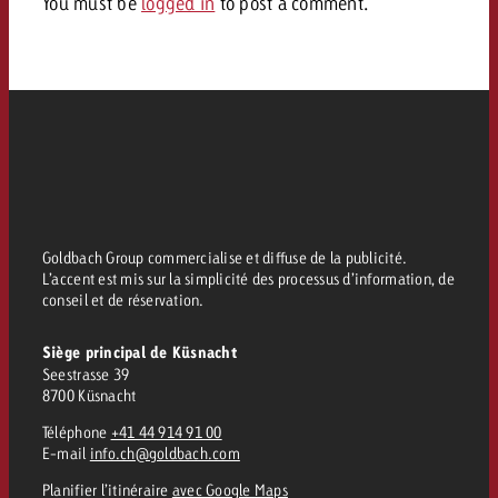
You must be
logged in
to post a comment.
Vous connaissez les grandes l
Vous connaissez les grandes l
votre campagne et souhaitez s
votre campagne et souhaitez s
Demander une offre
combien cela coûte.
combien cela coûte.
Demander une offre
Demander une offre
Goldbach Group commercialise et diffuse de la publicité.
L’accent est mis sur la simplicité des processus d’information, de
conseil et de réservation.
Siège principal de Küsnacht
Seestrasse 39
8700 Küsnacht
Téléphone
+41 44 914 91 00
E-mail
info.ch@goldbach.com
Planifier l’itinéraire
avec Google Maps