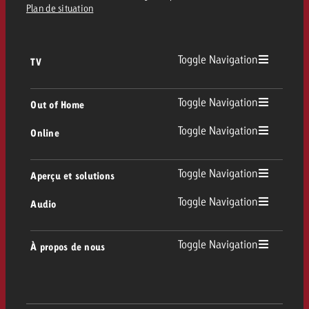
Plan de situation
Toggle Navigation
TV
TV
Toggle Navigation
Out of Home
Toggle Navigation
Online
Out of Home
TV linéaire
Online
Toggle Navigation
Aperçu et solutions
Affichage
Replay Ads
Toggle Navigation
Audio
Conseil & Crossmedia
Display et Vidéo
Digital Out of Home
Directives publicitaires TV
Audio
Toggle Navigation
À propos de nous
Portfolio Goldbach
Advanced TV
DOOH Programmatique
Livraison des spots TV
Entreprise
Radio
Formats publicitaires
Livraison de supports publicitaires Online