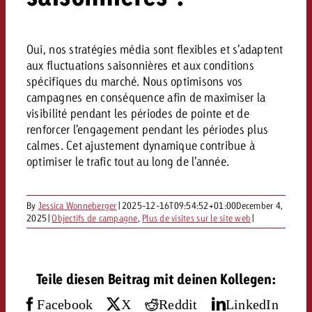
Mesurer l’impact publicitaire av
Mesurer l’impact publicitaire av
Interview avec Steve Krebser au
ACTUALITÉS GOLDBACH
interdictions publicitaires se he
Impact
Impact
Une portée mesurable garantit
Swiss Audio Network
Out of Hom
large rejet
planification – l’impact fait la
Le Goldbach Video Network renfor
Oui, nos stratégies média sont flexibles et s’adaptent
ACTUALITÉS GOLDBACH
ACTUALITÉS ONLINE
portée cross-canal de la vidéo
aux fluctuations saisonnières et aux conditions
Audio
spécifiques du marché. Nous optimisons vos
Le Goldbach Video Network renfo
Le Goldbach Video Network renf
campagnes en conséquence afin de maximiser la
portée cross-canal de la vidéo
portée cross-canal de la vidéo
visibilité pendant les périodes de pointe et de
Online
renforcer l’engagement pendant les périodes plus
calmes. Cet ajustement dynamique contribue à
optimiser le trafic tout au long de l’année.
Contenu
By
Jessica Wonneberger
|
2025-12-16T09:54:52+01:00
December 4,
Goldbach C
2025
|
Objectifs de campagne
,
Plus de visites sur le site web
|
Lire l’article
Zum Beitrag
Lire l’article
Actualités
Vous souhaitez en savoir plus 
Teile diesen Beitrag mit deinen Kollegen:
Souhaitez-vous planifier une 
Souhaitez-vous en savoir plus
publicité audio et avez besoi
publicitaire et avez-vous besoi
publicité OOH et avez-vous b
?
À propos de
Facebook
X
Reddit
LinkedIn
conseils ?