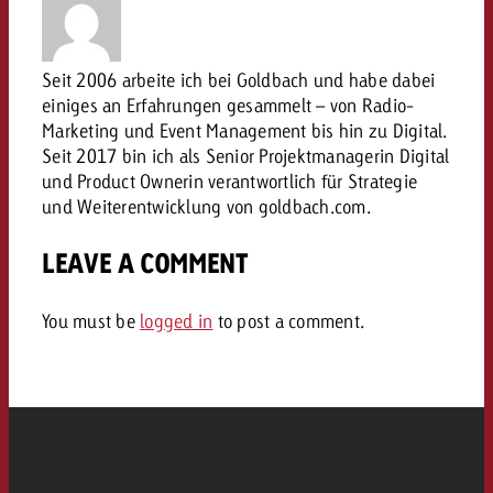
conseils ?
Juridique
Seit 2006 arbeite ich bei Goldbach und habe dabei
Contactez-nous
Contactez-nous
einiges an Erfahrungen gesammelt – von Radio-
Contactez-nous
Voir l’article
Marketing und Event Management bis hin zu Digital.
Contact
Seit 2017 bin ich als Senior Projektmanagerin Digital
Vous connaissez les grandes 
Souhaitez-vous en savoir plu
und Product Ownerin verantwortlich für Strategie
Vous connaissez les grandes li
Vous connaissez les grandes 
votre campagne et souhaitez 
publicité TV et avez-vous b
und Weiterentwicklung von goldbach.com.
votre campagne et souhaitez sa
votre campagne et souhaitez 
combien cela coûte.
Lire l’article
Lire l’article
conseils ?
combien cela coûte.
combien cela coûte.
LEAVE A COMMENT
Souhaitez-vous en savoir plus
Souhaitez-vous en savoir plus 
Goldbach et avez-vous besoin 
publicité Online et avez-vous
You must be
logged in
to post a comment.
Demander une offre
Contactez-nous
?
conseils ?
Demander une offre
Demander une offre
Vous connaissez les grandes
Contactez-nous
Contactez-nous
votre campagne et souhaitez
combien cela coûte.