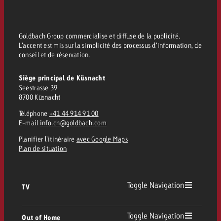
Vous connaissez les grandes l
Vous connaissez les grandes l
votre campagne et souhaitez s
votre campagne et souhaitez s
Demander une offre
combien cela coûte.
combien cela coûte.
Goldbach Group commercialise et diffuse de la publicité.
L’accent est mis sur la simplicité des processus d’information, de
conseil et de réservation.
Siège principal de Küsnacht
Demander une offre
Demander une offre
Seestrasse 39
8700 Küsnacht
Téléphone
+41 44 914 91 00
E-mail
info.ch@goldbach.com
Planifier l’itinéraire
avec Google Maps
Plan de situation
Toggle Navigation
TV
TV
Toggle Navigation
Out of Home