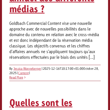
Mesurer l’impact publicitaire av
Mesurer l’impact publicitaire av
Interview avec Steve Krebser au
ACTUALITÉS GOLDBACH
médias ?
interdictions publicitaires se he
Impact
Impact
Une portée mesurable garantit
Swiss Audio Network
Out of Hom
large rejet
planification – l’impact fait la
Le Goldbach Video Network renfor
ACTUALITÉS GOLDBACH
ACTUALITÉS ONLINE
portée cross-canal de la vidéo
Goldbach Commercial Content vise une nouvelle
Audio
approche avec de nouvelles possibilités dans le
Le Goldbach Video Network renfo
Le Goldbach Video Network renf
domaine du contenu en relation avec le cross-média
portée cross-canal de la vidéo
portée cross-canal de la vidéo
et est donc indépendant de la réservation média
Online
classique. Les objectifs convenus et les chiffres
d'affaires annuels ne s'appliquent toujours qu'aux
réservations effectuées par le biais des unités [...]
Contenu
By
Jessica Wonneberger
|
2025-12-16T10:17:00+01:00
October 28,
2025
|
Content
|
Goldbach C
Read More
Lire l’article
Zum Beitrag
Lire l’article
Actualités
Vous souhaitez en savoir plus 
Souhaitez-vous planifier une 
Souhaitez-vous en savoir plus
Quelles sont les
publicité audio et avez besoi
publicitaire et avez-vous besoi
publicité OOH et avez-vous b
?
À propos de
conseils ?