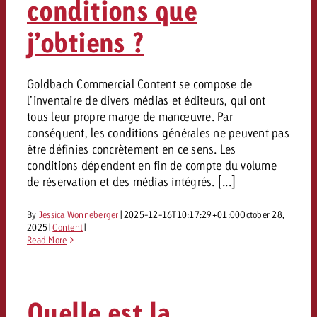
conditions que
conseils ?
j’obtiens ?
Juridique
Contactez-nous
Contactez-nous
Contactez-nous
Voir l’article
Goldbach Commercial Content se compose de
Contact
l’inventaire de divers médias et éditeurs, qui ont
Vous connaissez les grandes 
Souhaitez-vous en savoir plu
tous leur propre marge de manœuvre. Par
Vous connaissez les grandes li
Vous connaissez les grandes 
votre campagne et souhaitez 
publicité TV et avez-vous b
conséquent, les conditions générales ne peuvent pas
votre campagne et souhaitez sa
votre campagne et souhaitez 
combien cela coûte.
Lire l’article
Lire l’article
conseils ?
être définies concrètement en ce sens. Les
combien cela coûte.
combien cela coûte.
conditions dépendent en fin de compte du volume
Souhaitez-vous en savoir plus
Souhaitez-vous en savoir plus 
de réservation et des médias intégrés. [...]
Goldbach et avez-vous besoin 
publicité Online et avez-vous
Demander une offre
Contactez-nous
?
conseils ?
By
Jessica Wonneberger
|
2025-12-16T10:17:29+01:00
October 28,
Demander une offre
Demander une offre
2025
|
Content
|
Read More
Vous connaissez les grandes
Contactez-nous
Contactez-nous
votre campagne et souhaitez
combien cela coûte.
Quelle est la