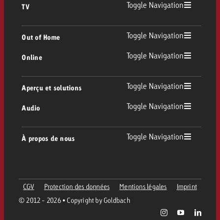
Toggle Navigation
TV
TV
Toggle Navigation
Out of Home
Toggle Navigation
Online
Out of Home
TV linéaire
Online
Toggle Navigation
Aperçu et solutions
Affichage
Replay Ads
Toggle Navigation
Audio
Conseil & Crossmedia
Display et Vidéo
Digital Out of Home
Directives publicitaires TV
Audio
Toggle Navigation
À propos de nous
Portfolio Goldbach
Advanced TV
DOOH Programmatique
Livraison des spots TV
Entreprise
Radio
Formats publicitaires
Livraison de supports publicitaires Online
CGV
Protection des données
Mentions légales
Imprint
Contacter l’équipe Out of Home
Équipe
Digital Audio
© 2012 - 2026 • Copyright by Goldbach
Assistant de campagne Goldbach
Directives et tarifs en ligne