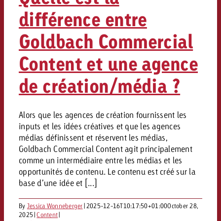
Vous connaissez les grandes l
Vous connaissez les grandes l
différence entre
votre campagne et souhaitez s
votre campagne et souhaitez s
Goldbach Commercial
Demander une offre
combien cela coûte.
combien cela coûte.
Content et une agence
de création/média ?
Demander une offre
Demander une offre
Alors que les agences de création fournissent les
inputs et les idées créatives et que les agences
médias définissent et réservent les médias,
Goldbach Commercial Content agit principalement
comme un intermédiaire entre les médias et les
opportunités de contenu. Le contenu est créé sur la
base d’une idée et [...]
By
Jessica Wonneberger
|
2025-12-16T10:17:50+01:00
October 28,
2025
|
Content
|