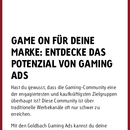
kostet.
Offerte anfordern
Du kennst die Eckpunkte dein
Kampagne und willst wissen, 
kostet.
Offerte anfordern
GAME ON FÜR DEINE
MARKE: ENTDECKE DAS
Offerte anfordern
POTENZIAL VON GAMING
ADS
Hast du gewusst, dass die Gaming-Community eine
der engagiertesten und kaufkräftigsten Zielgruppen
überhaupt ist? Diese Community ist über
traditionelle Werbekanäle oft nur schwer zu
erreichen.
Mit den Goldbach Gaming Ads kannst du deine