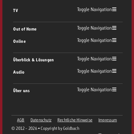
Toggle Navigation
TV
TV Übersicht
Toggle Navigation
Out of Home
Toggle Navigation
Online
Out of Home Übersicht
Lineares TV
Online Übersicht
Toggle Navigation
Überblick & Lösungen
Plakatwerbung
Replay Ads
Toggle Navigation
Audio
Beratung & Crossmedia
Display und Video
Digital Out of Home
Werberichtlinien
Audio Übersicht
Toggle Navigation
Über uns
Goldbach-Portfolio
Advanced TV
Programmatic
Spotanlieferung
Unternehmen
Radio
Werbeformate
Werbemittel-Anlieferung
AGB
Datenschutz
Rechtliche Hinweise
Impressum
Kontaktiere das OOH-Team
Team
Digital Audio
© 2012 - 2026 • Copyright by Goldbach