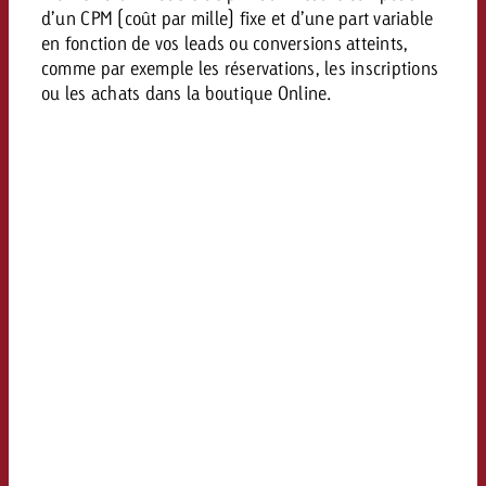
d’un CPM (coût par mille) fixe et d’une part variable
Vous connaissez les grandes l
Vous connaissez les grandes l
en fonction de vos leads ou conversions atteints,
votre campagne et souhaitez s
votre campagne et souhaitez s
comme par exemple les réservations, les inscriptions
Demander une offre
combien cela coûte.
combien cela coûte.
ou les achats dans la boutique Online.
Demander une offre
Demander une offre