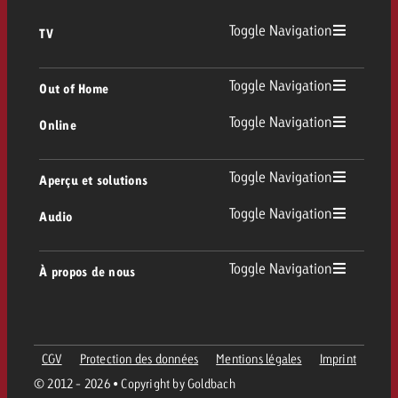
Toggle Navigation
TV
TV
Toggle Navigation
Out of Home
Toggle Navigation
Online
Out of Home
TV linéaire
Online
Toggle Navigation
Aperçu et solutions
Affichage
Replay Ads
Toggle Navigation
Audio
Conseil & Crossmedia
Display et Vidéo
Digital Out of Home
Directives publicitaires TV
Audio
Toggle Navigation
À propos de nous
Portfolio Goldbach
Advanced TV
DOOH Programmatique
Livraison des spots TV
Entreprise
Radio
Formats publicitaires
Livraison de supports publicitaires Online
CGV
Protection des données
Mentions légales
Imprint
Contacter l’équipe Out of Home
Équipe
Digital Audio
© 2012 - 2026 • Copyright by Goldbach