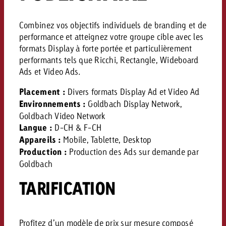
conseils ?
Combinez vos objectifs individuels de branding et de
Juridique
performance et atteignez votre groupe cible avec les
Contactez-nous
Contactez-nous
formats Display à forte portée et particulièrement
Contactez-nous
Voir l’article
performants tels que Ricchi, Rectangle, Wideboard
Contact
Ads et Video Ads.
Vous connaissez les grandes 
Souhaitez-vous en savoir plu
Vous connaissez les grandes li
Vous connaissez les grandes 
votre campagne et souhaitez 
Placement :
Divers formats Display Ad et Video Ad
publicité TV et avez-vous b
votre campagne et souhaitez sa
votre campagne et souhaitez 
combien cela coûte.
Lire l’article
Lire l’article
Environnements :
Goldbach Display Network,
conseils ?
combien cela coûte.
combien cela coûte.
Goldbach Video Network
Langue :
D-CH & F-CH
Souhaitez-vous en savoir plus
Souhaitez-vous en savoir plus 
Appareils :
Mobile, Tablette, Desktop
Goldbach et avez-vous besoin 
publicité Online et avez-vous
Demander une offre
Production :
Production des Ads sur demande par
Contactez-nous
?
conseils ?
Demander une offre
Demander une offre
Goldbach
TARIFICATION
Vous connaissez les grandes
Contactez-nous
Contactez-nous
votre campagne et souhaitez
combien cela coûte.
Profitez d’un modèle de prix sur mesure composé