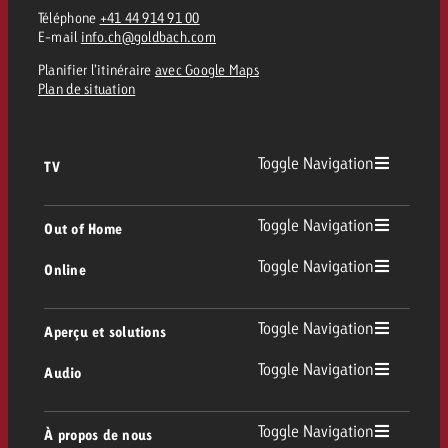
Téléphone
+41 44 914 91 00
E-mail
info.ch@goldbach.com
Planifier l’itinéraire
avec Google Maps
Plan de situation
Toggle Navigation
TV
TV
Toggle Navigation
Out of Home
Toggle Navigation
Online
Out of Home
TV linéaire
Online
Toggle Navigation
Aperçu et solutions
Affichage
Replay Ads
Toggle Navigation
Audio
Conseil & Crossmedia
Display et Vidéo
Digital Out of Home
Directives publicitaires TV
Audio
Toggle Navigation
À propos de nous