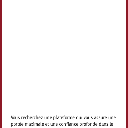
Vous connaissez les grandes l
Vous connaissez les grandes l
votre campagne et souhaitez s
votre campagne et souhaitez s
Demander une offre
combien cela coûte.
combien cela coûte.
Demander une offre
Demander une offre
Vous recherchez une plateforme qui vous assure une
portée maximale et une confiance profonde dans le