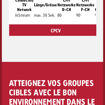
Connected
CPM
CPM
CP
TV
Länge/Grösse
Netzwerke
Netzwerke
Best
Network
D-CH
F-CH
Chann
InStream
max. 30 Sek.
80
90
95
CPCV
ATTEIGNEZ VOS GROUPES
CIBLES AVEC LE BON
ENVIRONNEMENT DANS LE