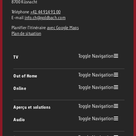
8700 Küsnacht
Téléphone
+41 44 914 91 00
E-mail
info.ch@goldbach.com
Planifier l’itinéraire
avec Google Maps
Plan de situation
Toggle Navigation
TV
TV
Toggle Navigation
Out of Home
Toggle Navigation
Online
Out of Home
TV linéaire
Online
Toggle Navigation
Aperçu et solutions
Affichage
Replay Ads
Toggle Navigation
Audio
Conseil & Crossmedia
Display et Vidéo
Digital Out of Home
Directives publicitaires TV
Audio