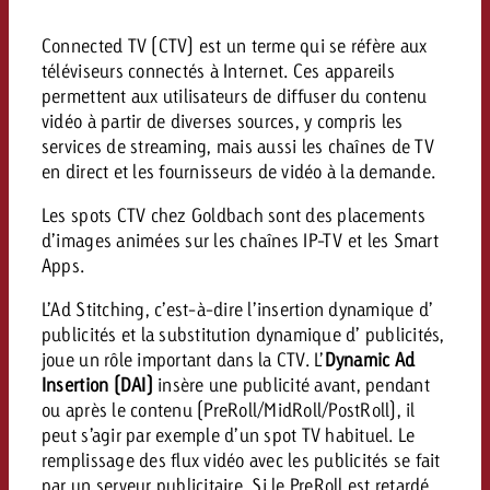
Vous connaissez les grandes l
Vous connaissez les grandes l
Connected TV (CTV) est un terme qui se réfère aux
votre campagne et souhaitez s
votre campagne et souhaitez s
téléviseurs connectés à Internet. Ces appareils
Demander une offre
combien cela coûte.
combien cela coûte.
permettent aux utilisateurs de diffuser du contenu
vidéo à partir de diverses sources, y compris les
services de streaming, mais aussi les chaînes de TV
en direct et les fournisseurs de vidéo à la demande.
Demander une offre
Demander une offre
Les spots CTV chez Goldbach sont des placements
d’images animées sur les chaînes IP-TV et les Smart
Apps.
L’Ad Stitching, c’est-à-dire l’insertion dynamique d’
publicités et la substitution dynamique d’ publicités,
joue un rôle important dans la CTV. L’
Dynamic Ad
Insertion (DAI)
insère une publicité avant, pendant
ou après le contenu (PreRoll/MidRoll/PostRoll), il
peut s’agir par exemple d’un spot TV habituel. Le
remplissage des flux vidéo avec les publicités se fait
par un serveur publicitaire. Si le PreRoll est retardé