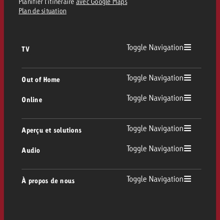
Planifier l’itinéraire
avec Google Maps
Plan de situation
Toggle Navigation
TV
TV
Toggle Navigation
Out of Home
Toggle Navigation
Online
Out of Home
TV linéaire
Online
Toggle Navigation
Aperçu et solutions
Affichage
Replay Ads
Toggle Navigation
Audio
Conseil & Crossmedia
Display et Vidéo
Digital Out of Home
Directives publicitaires TV
Audio
Toggle Navigation
À propos de nous
Portfolio Goldbach
Advanced TV
DOOH Programmatique
Livraison des spots TV
Entreprise
Radio
Formats publicitaires