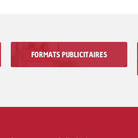
FORMATS PUBLICITAIRES
Avec les formats de publicité audio de
Goldbach, vous atteignez votre groupe cible
dans des moments où les médias visuels ne
jouent aucun rôle.
Vers les formats publicitaires >>