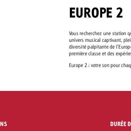
EUROPE 2
 Beitrag
Lire l’article
Demander une offre
d Impact
Vous recherchez une station qu
Lire l’article
univers musical captivant, ple
Vous con
diversité palpitante de l’Eur
grandes 
première classe et des expérie
campagn
savoir c
Europe 2 : votre son pour chaq
ard
 Swiss Ad Impact
Lire l’article
Demande
Voir l’article
esurer l’impact publicitaire avec Swiss Ad Impact
ENS
DURÉE D