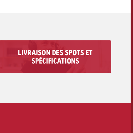
OFFRE
CONTACT
NEWSLETTER
LIVRAISON DES SPOTS ET
Vous trouverez ici toutes les informations
SPÉCIFICATIONS
concernant la livraison de votre spot audio : des
exigences techniques aux délais et aux coûts.
Vers la livraison des spots>>