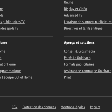
Online
ire
Display et Vidéo
Ads
Advanced TV
s publicitaires TV
Livraison de supports publicitaire
n des spots TV
Directives et tarifs en ligne
Home
Aperçu et solutions
Home
Conseil & Crossmedia
e
Portfolio Goldbach
Out of Home
Formats publicitaires
ogrammatique
Assistant de campagne Goldbach
r l’équipe Out of Home
Print
CGV
Protection des données
Mentions légales
Imprint