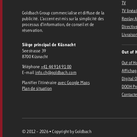
TV
TV linéa
Goldbach Group commercialise et diffuse de la
publicité. L’accent est mis sur la simplicité des
Replay 
processus d’information, de conseil et de
Directive
réservation.
Livraiso
Siège principal de Küsnacht
Seestrasse 39
Out of 
8700 Küsnacht
Out of 
Téléphone
+41 44 914 91 00
Affichag
E-mail
info.ch@goldbach.com
Digital 
Planifier l’itinéraire
avec Google Maps
DOOH Pr
Plan de situation
Contacte
© 2012 - 2026 • Copyright by Goldbach