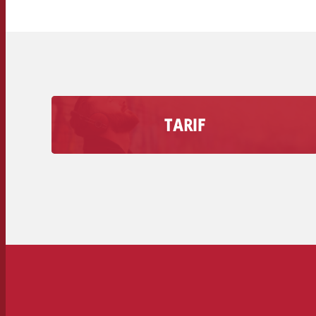
TARIF
Découvrez combien coûte une seconde de
publicité sur votre station de radio, volume de
remise inclus.
Tarifs secondaires des stations de radio >>