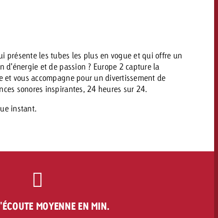
savoir combien cela coûte.
Demander une offre
i présente les tubes les plus en vogue et qui offre un
Demander une offre
Vous connaissez les
in d’énergie et de passion ? Europe 2 capture la
grandes lignes de votre
naissez les
ope et vous accompagne pour un divertissement de
campagne et souhaitez
lignes de votre
nces sonores inspirantes, 24 heures sur 24.
savoir combien cela coûte.
e et souhaitez
ombien cela coûte.
ue instant.
Demander une offre
r une offre
Lire l’article
'ÉCOUTE MOYENNE EN MIN.