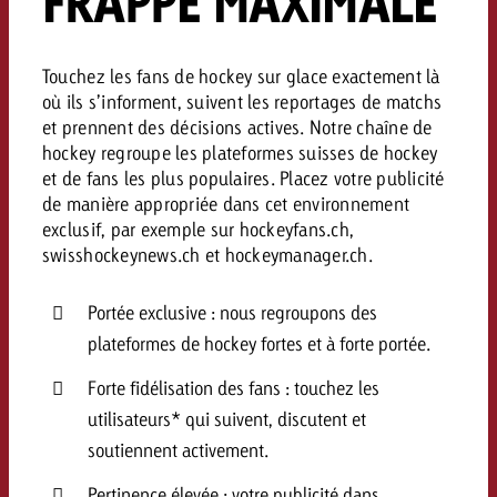
FRAPPE MAXIMALE
Vous connaissez les grandes l
Vous connaissez les grandes l
votre campagne et souhaitez s
votre campagne et souhaitez s
Touchez les fans de hockey sur glace exactement là
Demander une offre
combien cela coûte.
combien cela coûte.
où ils s’informent, suivent les reportages de matchs
et prennent des décisions actives. Notre chaîne de
hockey regroupe les plateformes suisses de hockey
et de fans les plus populaires. Placez votre publicité
Demander une offre
Demander une offre
de manière appropriée dans cet environnement
exclusif, par exemple sur hockeyfans.ch,
swisshockeynews.ch et hockeymanager.ch.
Portée exclusive : nous regroupons des
plateformes de hockey fortes et à forte portée.
Forte fidélisation des fans : touchez les
utilisateurs* qui suivent, discutent et
soutiennent activement.
Pertinence élevée : votre publicité dans