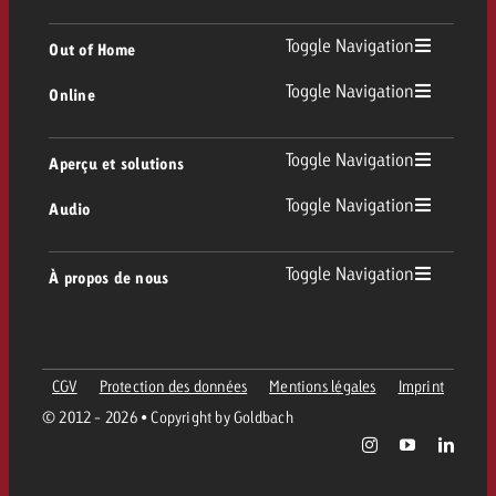
TV
Toggle Navigation
Out of Home
Toggle Navigation
Online
Out of Home
TV linéaire
Online
Toggle Navigation
Aperçu et solutions
Affichage
Replay Ads
Toggle Navigation
Audio
Conseil & Crossmedia
Display et Vidéo
Digital Out of Home
Directives publicitaires TV
Audio
Toggle Navigation
À propos de nous
Portfolio Goldbach
Advanced TV
DOOH Programmatique
Livraison des spots TV
Entreprise
Radio
Formats publicitaires
Livraison de supports publicitaires Online
CGV
Protection des données
Mentions légales
Imprint
Contacter l’équipe Out of Home
Équipe
Digital Audio
© 2012 - 2026 • Copyright by Goldbach
Assistant de campagne Goldbach
Directives et tarifs en ligne
Valeurs
Carte radio