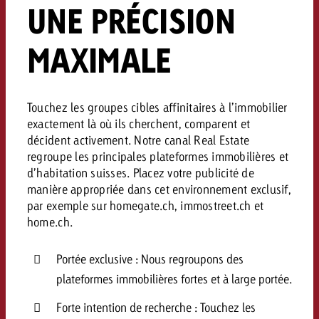
UNE PRÉCISION
Vous connaissez les grandes l
Vous connaissez les grandes l
votre campagne et souhaitez s
votre campagne et souhaitez s
MAXIMALE
Demander une offre
combien cela coûte.
combien cela coûte.
Touchez les groupes cibles affinitaires à l’immobilier
Demander une offre
Demander une offre
exactement là où ils cherchent, comparent et
décident activement. Notre canal Real Estate
regroupe les principales plateformes immobilières et
d’habitation suisses. Placez votre publicité de
manière appropriée dans cet environnement exclusif,
par exemple sur homegate.ch, immostreet.ch et
home.ch.
Portée exclusive : Nous regroupons des
plateformes immobilières fortes et à large portée.
Forte intention de recherche : Touchez les