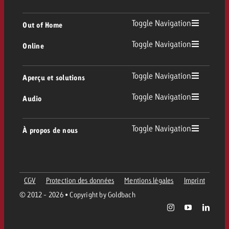
TV
Toggle Navigation
Out of Home
Toggle Navigation
Online
Out of Home
TV linéaire
Online
Toggle Navigation
Aperçu et solutions
Affichage
Replay Ads
Toggle Navigation
Audio
Conseil & Crossmedia
Display et Vidéo
Digital Out of Home
Directives publicitaires TV
Audio
Toggle Navigation
À propos de nous
Portfolio Goldbach
Advanced TV
DOOH Programmatique
Livraison des spots TV
Entreprise
Radio
Formats publicitaires
Livraison de supports publicitaires Online
CGV
Protection des données
Mentions légales
Imprint
Contacter l’équipe Out of Home
Équipe
Digital Audio
© 2012 - 2026 • Copyright by Goldbach
Assistant de campagne Goldbach
Directives et tarifs en ligne
Valeurs
Carte radio