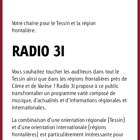
Mesurer l’impact publicitaire av
Mesurer l’impact publicitaire av
Interview avec Steve Krebser au
ACTUALITÉS GOLDBACH
interdictions publicitaires se he
Impact
Impact
Une portée mesurable garantit
Swiss Audio Network
Out of Hom
large rejet
planification – l’impact fait la
Le Goldbach Video Network renfor
Votre chaîne pour le Tessin et la région
ACTUALITÉS GOLDBACH
ACTUALITÉS ONLINE
portée cross-canal de la vidéo
frontalière.
Audio
Le Goldbach Video Network renfo
Le Goldbach Video Network renf
RADIO 3I
portée cross-canal de la vidéo
portée cross-canal de la vidéo
Online
Vous souhaitez toucher les auditeurs dans tout le
Contenu
Tessin ainsi que dans les régions frontalières près de
Côme et de Varèse ? Radio 3i propose à ce public
transfrontalier un programme varié composé de
Goldbach C
musique, d’actualités et d’informations régionales et
Lire l’article
internationales.
Zum Beitrag
Lire l’article
Actualités
La combinaison d’une orientation régionale (Tessin)
Vous souhaitez en savoir plus 
Souhaitez-vous planifier une 
Souhaitez-vous en savoir plus
et d’une orientation internationale (régions
publicité audio et avez besoi
publicitaire et avez-vous besoi
publicité OOH et avez-vous b
frontalières) est particulièrement intéressante pour
?
À propos de
conseils ?