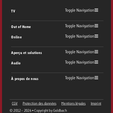
Toggle Navigation
TV
TV
Toggle Navigation
Out of Home
Toggle Navigation
Online
Out of Home
TV linéaire
Online
Toggle Navigation
Aperçu et solutions
Affichage
Replay Ads
Toggle Navigation
Audio
Conseil & Crossmedia
Display et Vidéo
Digital Out of Home
Directives publicitaires TV
Audio
Toggle Navigation
À propos de nous
Portfolio Goldbach
Advanced TV
DOOH Programmatique
Livraison des spots TV
Entreprise
Radio
Formats publicitaires
Livraison de supports publicitaires Online
CGV
Protection des données
Mentions légales
Imprint
Contacter l’équipe Out of Home
Équipe
Digital Audio
© 2012 - 2026 • Copyright by Goldbach