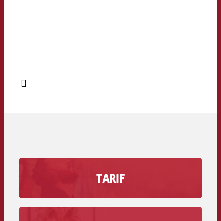
TARIF
Découvrez combien coûte une seconde de
publicité sur votre station de radio, volume de
remise inclus.