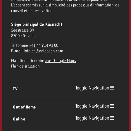
L’accent est mis sur la simplicité des processus d’information, de
conseil et de réservation.
Siège principal de Küsnacht
Seestrasse 39
8700 Küsnacht
Téléphone
+41 44 914 91 00
E-mail
info.ch@goldbach.com
Planifier l’itinéraire
avec Google Maps
Plan de situation
Toggle Navigation
TV
TV
Toggle Navigation
Out of Home
Toggle Navigation
Online
Out of Home
TV linéaire