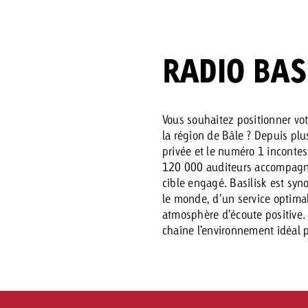
 Beitrag
RADIO BAS
Lire l’article
Demander une offre
d Impact
Lire l’article
Vous con
grandes 
Vous souhaitez positionner vo
la région de Bâle ? Depuis plu
campagn
privée et le numéro 1 incontes
savoir c
120 000 auditeurs accompagné
ard
cible engagé. Basilisk est syn
le monde, d’un service optima
 Swiss Ad Impact
Lire l’article
atmosphère d’écoute positive. 
Demande
Voir l’article
esurer l’impact publicitaire avec Swiss Ad Impact
chaîne l’environnement idéal p