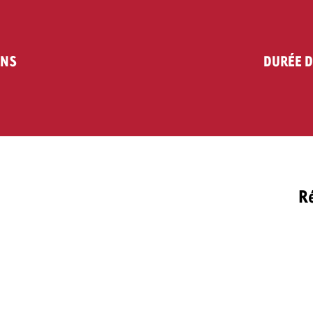
ENS
DURÉE D
Ré