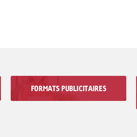
FORMATS PUBLICITAIRES
Avec les formats de publicité audio de
Goldbach, vous atteignez votre groupe cible
dans des moments où les médias visuels ne
jouent aucun rôle.
Vers les formats publicitaires >>