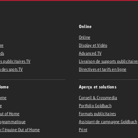
Online
Online
ire
Display et Vidéo
Ads
Advanced TV
s publicitaires TV
Livraison de supports publicitaire
n des spots TV
Directives et tarifs en ligne
Home
Aperçu et solutions
Home
Conseil & Crossmedia
e
Portfolio Goldbach
Out of Home
Formats publicitaires
ogrammatique
Assistant de campagne Goldbach
r l’équipe Out of Home
Print