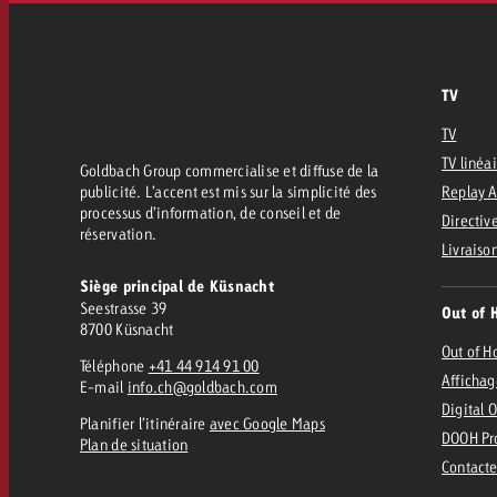
TV
TV
TV linéa
Goldbach Group commercialise et diffuse de la
publicité. L’accent est mis sur la simplicité des
Replay 
processus d’information, de conseil et de
Directive
réservation.
Livraiso
Siège principal de Küsnacht
Seestrasse 39
Out of 
8700 Küsnacht
Out of 
Téléphone
+41 44 914 91 00
Affichag
E-mail
info.ch@goldbach.com
Digital 
Planifier l’itinéraire
avec Google Maps
DOOH Pr
Plan de situation
Contacte