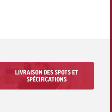
OFFRE
CONTACT
NEWSLETTER
LIVRAISON DES SPOTS ET
Vous trouverez ici toutes les informations
SPÉCIFICATIONS
concernant la livraison de votre spot audio : des
exigences techniques aux délais et aux coûts.
Vers la livraison des spots>>