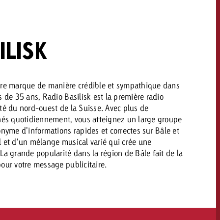
savoir combien cela coûte.
ILISK
Demander une offre
Demander une offre
Vous connaissez les
grandes lignes de votre
naissez les
campagne et souhaitez
lignes de votre
tre marque de manière crédible et sympathique dans
savoir combien cela coûte.
s de 35 ans, Radio Basilisk est la première radio
e et souhaitez
té du nord-ouest de la Suisse. Avec plus de
ombien cela coûte.
s quotidiennement, vous atteignez un large groupe
onyme d’informations rapides et correctes sur Bâle et
Demander une offre
l et d’un mélange musical varié qui crée une
La grande popularité dans la région de Bâle fait de la
r une offre
Lire l’article
our votre message publicitaire.