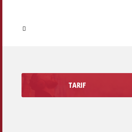
TARIF
Découvrez combien coûte une seconde de
publicité sur votre station de radio, volume de
remise inclus.
Tarifs secondaires des stations de radio >>