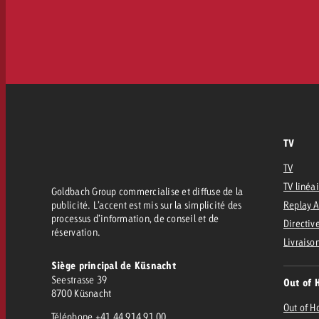
TV
TV
TV linéa
Goldbach Group commercialise et diffuse de la
publicité. L’accent est mis sur la simplicité des
Replay 
processus d’information, de conseil et de
Directive
réservation.
Livraiso
Siège principal de Küsnacht
Seestrasse 39
Out of 
8700 Küsnacht
Out of 
Téléphone
+41 44 914 91 00