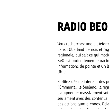
 Beitrag
RADIO BEO
Lire l’article
Demander une offre
d Impact
Lire l’article
Vous con
grandes 
Vous recherchez une plateform
campagn
dans l’Oberland bernois et l’a
savoir c
régionale, qui sait ce qui moti
BeO est profondément enracin
ard
informations de pointe et un 
 Swiss Ad Impact
Lire l’article
cible.
Demande
Voir l’article
esurer l’impact publicitaire avec Swiss Ad Impact
Profitez dès maintenant des p
l’Emmental, le Seeland, la rég
d’augmenter massivement votr
seulement avec des contenus p
des actions quotidiennes. Cela