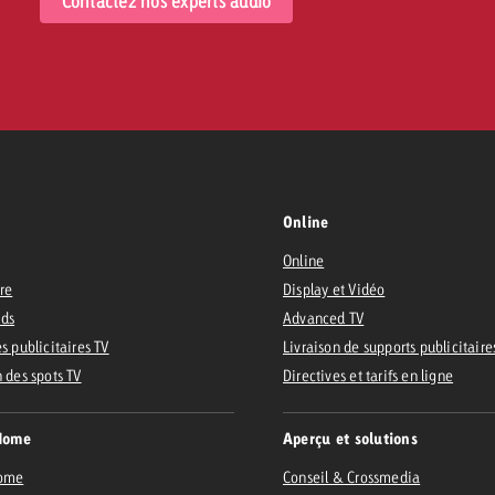
Contactez nos experts audio
Online
Online
ire
Display et Vidéo
Ads
Advanced TV
s publicitaires TV
Livraison de supports publicitaire
n des spots TV
Directives et tarifs en ligne
Home
Aperçu et solutions
Home
Conseil & Crossmedia