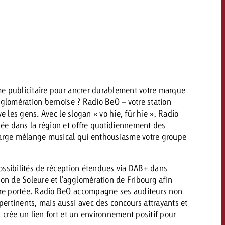
savoir combien cela coûte.
Demander une offre
Demander une offre
Vous connaissez les
grandes lignes de votre
naissez les
campagne et souhaitez
lignes de votre
e publicitaire pour ancrer durablement votre marque
savoir combien cela coûte.
e et souhaitez
gglomération bernoise ? Radio BeO – votre station
ombien cela coûte.
ve les gens. Avec le slogan « vo hie, für hie », Radio
ée dans la région et offre quotidiennement des
large mélange musical qui enthousiasme votre groupe
Demander une offre
r une offre
Lire l’article
ossibilités de réception étendues via DAB+ dans
ion de Soleure et l’agglomération de Fribourg afin
e portée. Radio BeO accompagne ses auditeurs non
ertinents, mais aussi avec des concours attrayants et
 crée un lien fort et un environnement positif pour