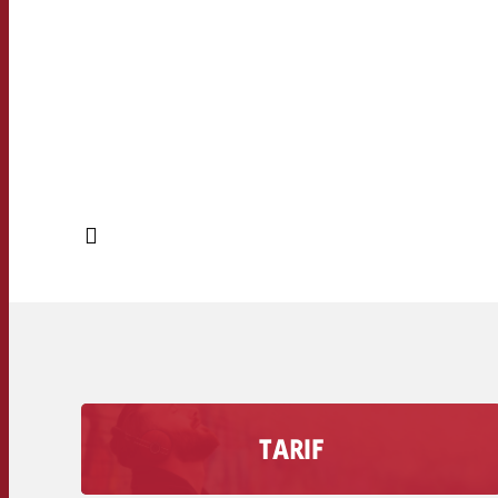
TARIF
Découvrez combien coûte une seconde de
publicité sur votre station de radio, volume de