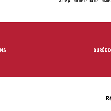
votre publicité radio nationale
ENS
DURÉE D
Ré