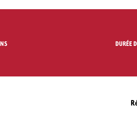
ENS
DURÉE D
Ré