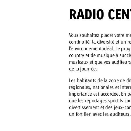
RADIO CEN
 Beitrag
Lire l’article
Demander une offre
d Impact
Vous souhaitez placer votre me
Lire l’article
continuité, la diversité et un 
Vous con
l’environnement idéal. Le pro
grandes 
country et de musique à succès 
campagn
musicaux et que vos auditeur
savoir c
de la journée.
ard
Les habitants de la zone de di
 Swiss Ad Impact
Lire l’article
régionales, nationales et inter
Demande
Voir l’article
importance est accordée. En par
esurer l’impact publicitaire avec Swiss Ad Impact
que les reportages sportifs c
divertissement et des jeux-co
un fort lien avec les auditeurs.