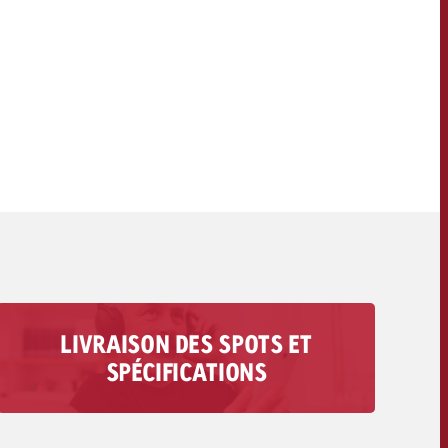
OFFRE
CONTACT
NEWSLETTER
LIVRAISON DES SPOTS ET
Vous trouverez ici toutes les informations
SPÉCIFICATIONS
concernant la livraison de votre spot audio : des
exigences techniques aux délais et aux coûts.
Vers la livraison des spots>>