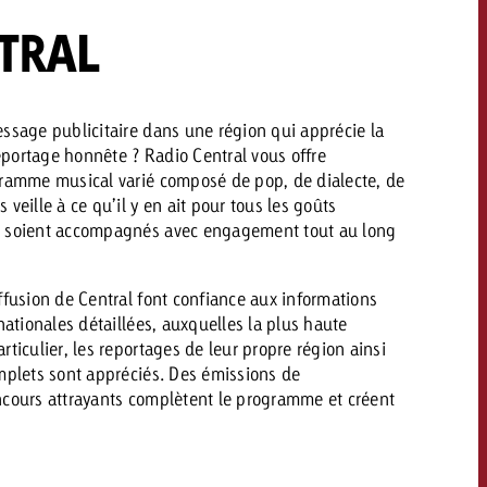
savoir combien cela coûte.
TRAL
Demander une offre
Demander une offre
ssage publicitaire dans une région qui apprécie la
Vous connaissez les
reportage honnête ? Radio Central vous offre
grandes lignes de votre
naissez les
gramme musical varié composé de pop, de dialecte, de
campagne et souhaitez
lignes de votre
veille à ce qu’il y en ait pour tous les goûts
savoir combien cela coûte.
e et souhaitez
s soient accompagnés avec engagement tout au long
ombien cela coûte.
ffusion de Central font confiance aux informations
Demander une offre
nationales détaillées, auxquelles la plus haute
r une offre
ticulier, les reportages de leur propre région ainsi
Lire l’article
omplets sont appréciés. Des émissions de
ncours attrayants complètent le programme et créent