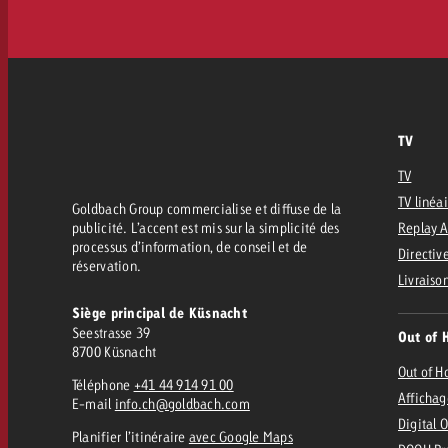
TV
TV
TV linéa
Goldbach Group commercialise et diffuse de la
publicité. L’accent est mis sur la simplicité des
Replay 
processus d’information, de conseil et de
Directive
réservation.
Livraiso
Siège principal de Küsnacht
Seestrasse 39
Out of 
8700 Küsnacht
Out of 
Téléphone
+41 44 914 91 00
Affichag
E-mail
info.ch@goldbach.com
Digital 
Planifier l’itinéraire
avec Google Maps