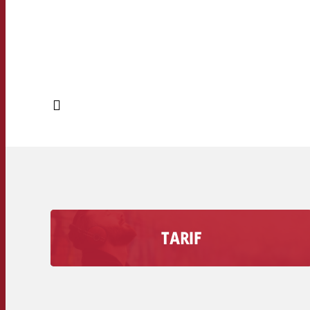
TARIF
Découvrez combien coûte une seconde de
publicité sur votre station de radio, volume de
remise inclus.
Tarifs secondaires des stations de radio >>