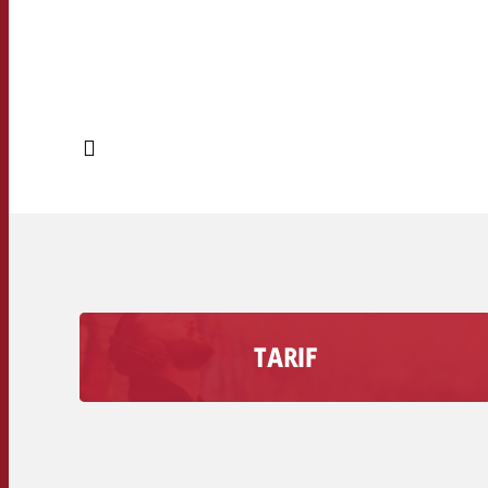
TARIF
Découvrez combien coûte une seconde de
publicité sur votre station de radio, volume de
remise inclus.
Tarifs secondaires des stations de radio >>