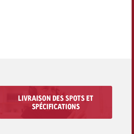
OFFRE
CONTACT
NEWSLETTER
LIVRAISON DES SPOTS ET
Vous trouverez ici toutes les informations
SPÉCIFICATIONS
concernant la livraison de votre spot audio : des
exigences techniques aux délais et aux coûts.
Vers la livraison des spots>>