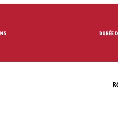
ENS
DURÉE D
Ré