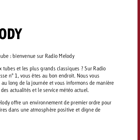
savoir combien cela coûte.
ODY
Demander une offre
Demander une offre
Vous connaissez les
grandes lignes de votre
naissez les
campagne et souhaitez
lignes de votre
 tube : bienvenue sur Radio Melody
savoir combien cela coûte.
e et souhaitez
 tubes et les plus grands classiques ? Sur Radio
ombien cela coûte.
isse n° 1, vous êtes au bon endroit. Nous vous
au long de la journée et vous informons de manière
des actualités et le service météo actuel.
Demander une offre
r une offre
Lire l’article
lody offre un environnement de premier ordre pour
ires dans une atmosphère positive et digne de