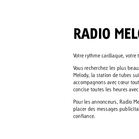
 Beitrag
RADIO MEL
Lire l’article
Demander une offre
d Impact
Lire l’article
Vous con
grandes 
Votre rythme cardiaque, votre
campagn
Vous recherchez les plus beaux
savoir c
Melody, la station de tubes su
ard
accompagnons avec cœur tout 
concise toutes les heures avec 
 Swiss Ad Impact
Lire l’article
Demande
Voir l’article
esurer l’impact publicitaire avec Swiss Ad Impact
Pour les annonceurs, Radio Me
placer des messages publicita
confiance.