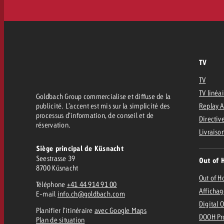
TV
TV
TV linéa
Goldbach Group commercialise et diffuse de la
publicité. L’accent est mis sur la simplicité des
Replay 
processus d’information, de conseil et de
Directive
réservation.
Livraiso
Siège principal de Küsnacht
Seestrasse 39
Out of 
8700 Küsnacht
Out of 
Téléphone
+41 44 914 91 00
Affichag
E-mail
info.ch@goldbach.com
Digital 
Planifier l’itinéraire
avec Google Maps
DOOH Pr
Plan de situation