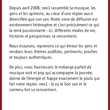
conseils ?
Depuis avril 2008, neo1 rassemble la musique, les
Juridique
gens et les opinions, au cœur d’une région aussi
diversifiée que son son. Notre zone de diffusion est
Contactez-nous
Contactez-nous
Contactez-nous
extrêmement hétérogène et c’est précisément ce qui
Voir l’article
Contact
la rend passionnante : ici, différents modes de vie,
histoires et perspectives se rencontrent.
Vous connaissez les grandes 
Souhaitez-vous en savoir plu
Vous connaissez les grandes li
Vous connaissez les grandes 
votre campagne et souhaitez 
publicité TV et avez-vous b
Nous écoutons, reprenons ce qui émeut les gens et
votre campagne et souhaitez sa
votre campagne et souhaitez 
combien cela coûte.
Lire l’article
Lire l’article
conseils ?
rendons leurs thèmes audibles, pertinents, proches
combien cela coûte.
combien cela coûte.
et toujours authentiques.
Souhaitez-vous en savoir plus
Souhaitez-vous en savoir plus 
De plus, nous fournissons le mélange parfait de
Goldbach et avez-vous besoin 
publicité Online et avez-vous
musique rock et pop qui accompagne la journée,
Demander une offre
Contactez-nous
?
conseils ?
Demander une offre
Demander une offre
donne de l’énergie et frappe exactement le pouls qui
fait notre région. neo1 : là où le bon son et le
contenu fort se rencontrent.
Vous connaissez les grandes
Contactez-nous
Contactez-nous
votre campagne et souhaitez
combien cela coûte.