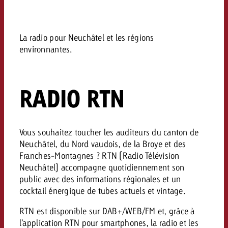
Mesurer l’impact publicitaire av
Mesurer l’impact publicitaire av
Interview avec Steve Krebser au
ACTUALITÉS GOLDBACH
interdictions publicitaires se he
Impact
Impact
Une portée mesurable garantit
Swiss Audio Network
Out of Hom
large rejet
planification – l’impact fait la
Le Goldbach Video Network renfor
La radio pour Neuchâtel et les régions
ACTUALITÉS GOLDBACH
ACTUALITÉS ONLINE
portée cross-canal de la vidéo
environnantes.
Audio
Le Goldbach Video Network renfo
Le Goldbach Video Network renf
portée cross-canal de la vidéo
portée cross-canal de la vidéo
Online
RADIO RTN
Contenu
Vous souhaitez toucher les auditeurs du canton de
Neuchâtel, du Nord vaudois, de la Broye et des
Goldbach C
Franches-Montagnes ? RTN (Radio Télévision
Neuchâtel) accompagne quotidiennement son
Lire l’article
Zum Beitrag
public avec des informations régionales et un
Lire l’article
Actualités
cocktail énergique de tubes actuels et vintage.
Vous souhaitez en savoir plus 
Souhaitez-vous planifier une 
Souhaitez-vous en savoir plus
publicité audio et avez besoi
RTN est disponible sur DAB+/WEB/FM et, grâce à
publicitaire et avez-vous besoi
publicité OOH et avez-vous b
?
À propos de
l’application RTN pour smartphones, la radio et les
conseils ?