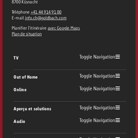
8700 Küsnacht
Téléphone
+41 44 914 91 00
E-mail
info.ch@goldbach.com
Planifier l’itinéraire
avec Google Maps
Plan de situation
Toggle Navigation
TV
TV
Toggle Navigation
Out of Home
Toggle Navigation
Online
Out of Home
TV linéaire
Online
Toggle Navigation
Aperçu et solutions
Affichage
Replay Ads
Toggle Navigation
Audio
Conseil & Crossmedia
Display et Vidéo
Digital Out of Home
Directives publicitaires TV
Audio