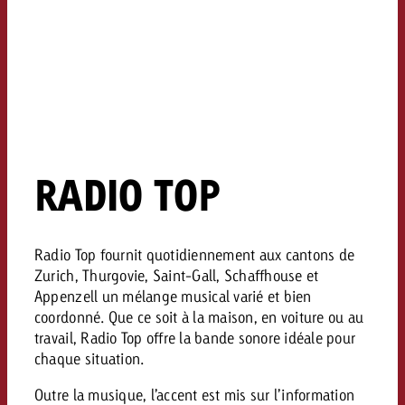
conseils ?
Juridique
Contactez-nous
Contactez-nous
Contactez-nous
Voir l’article
Contact
Vous connaissez les grandes 
Souhaitez-vous en savoir plu
Vous connaissez les grandes li
Vous connaissez les grandes 
votre campagne et souhaitez 
publicité TV et avez-vous b
votre campagne et souhaitez sa
votre campagne et souhaitez 
RADIO TOP
combien cela coûte.
Lire l’article
Lire l’article
conseils ?
combien cela coûte.
combien cela coûte.
Souhaitez-vous en savoir plus
Souhaitez-vous en savoir plus 
Goldbach et avez-vous besoin 
publicité Online et avez-vous
Radio Top fournit quotidiennement aux cantons de
Demander une offre
Contactez-nous
?
conseils ?
Zurich, Thurgovie, Saint-Gall, Schaffhouse et
Demander une offre
Demander une offre
Appenzell un mélange musical varié et bien
coordonné. Que ce soit à la maison, en voiture ou au
travail, Radio Top offre la bande sonore idéale pour
Vous connaissez les grandes
chaque situation.
Contactez-nous
Contactez-nous
votre campagne et souhaitez
combien cela coûte.
Outre la musique, l’accent est mis sur l’information