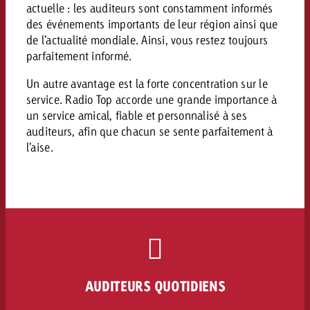
actuelle : les auditeurs sont constamment informés
Vous connaissez les grandes l
Vous connaissez les grandes l
des événements importants de leur région ainsi que
votre campagne et souhaitez s
votre campagne et souhaitez s
de l’actualité mondiale. Ainsi, vous restez toujours
Demander une offre
combien cela coûte.
combien cela coûte.
parfaitement informé.
Un autre avantage est la forte concentration sur le
service. Radio Top accorde une grande importance à
un service amical, fiable et personnalisé à ses
Demander une offre
Demander une offre
auditeurs, afin que chacun se sente parfaitement à
l’aise.
AUDITEURS QUOTIDIENS