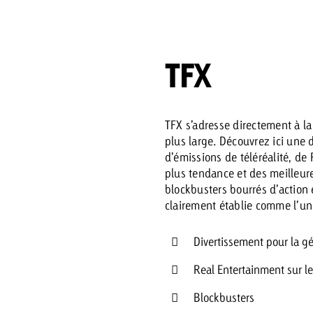
 Beitrag
TFX
Lire l’article
Demander une offre
d Impact
Lire l’article
Vous con
grandes 
TFX s’adresse directement à l
campagn
plus large. Découvrez ici une 
savoir c
d’émissions de téléréalité, de
plus tendance et des meilleure
ard
blockbusters bourrés d’action 
 Swiss Ad Impact
Lire l’article
clairement établie comme l’un
Demande
Voir l’article
esurer l’impact publicitaire avec Swiss Ad Impact
Divertissement pour la g
Real Entertainment sur l
Blockbusters