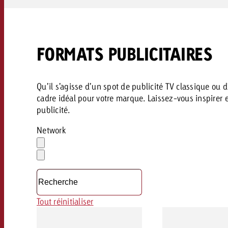
FORMATS PUBLICITAIRES
Qu’il s’agisse d’un spot de publicité TV classique ou 
cadre idéal pour votre marque. Laissez-vous inspirer
publicité.
Network
Effacer
la
Ouvrir
sélection
le
menu
déroulant
Tout réinitialiser