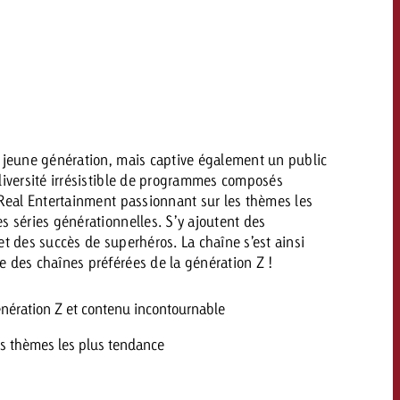
savoir combien cela coûte.
Demander une offre
Demander une offre
Vous connaissez les
grandes lignes de votre
naissez les
campagne et souhaitez
lignes de votre
a jeune génération, mais captive également un public
savoir combien cela coûte.
e et souhaitez
diversité irrésistible de programmes composés
ombien cela coûte.
 Real Entertainment passionnant sur les thèmes les
s séries générationnelles. S’y ajoutent des
et des succès de superhéros. La chaîne s’est ainsi
Demander une offre
e des chaînes préférées de la génération Z !
r une offre
Lire l’article
énération Z et contenu incontournable
es thèmes les plus tendance