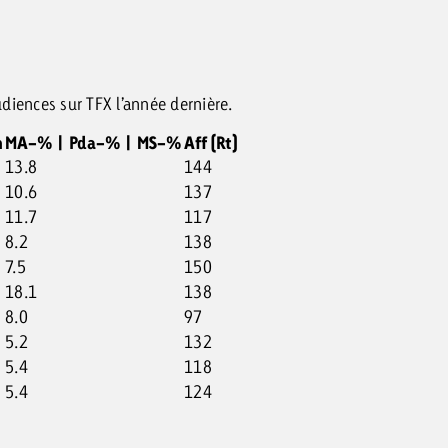
audiences sur TFX l’année dernière.
m
MA-% | Pda-% | MS-%
Aff (Rt)
13.8
144
10.6
137
11.7
117
8.2
138
7.5
150
18.1
138
8.0
97
5.2
132
5.4
118
5.4
124