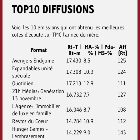
TOP10 DIFFUSIONS
Voici les 10 émissions qui ont obtenu les meilleures
cotes d’écoute sur TMC l’année dernière.
Rt-T |
MA-% | Pda-
Aff
Format
Rt-m
% | MS-%
(Rt)
Avengers Endgame
17.430
8.5
125
Expandables unité
17.308
10.3
124
spéciale
Quotidien
17.213
12.9
111
21h Médias: Génération
16.732
7.7
127
13 novembre
L'Agence: l'immobilier
16.046
8.7
108
de luxe en famille
Restos du Coeur
14.284
10.9
112
Hunger Games -
14.229
9.0
143
l'embrasement