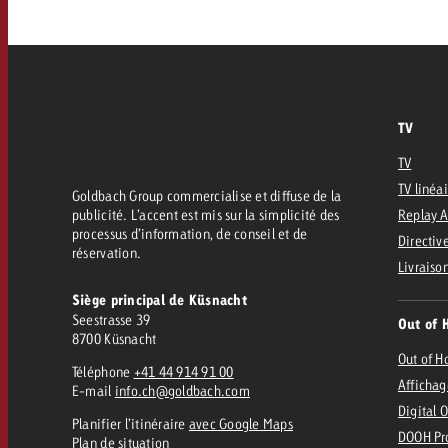
FAQ sur l’Out of Home
TV
Audio
Zum
citaire avec Swiss Ad Impact
Mesurer l’impact publicitaire avec Swiss A
Online
Mesurer l’impact publicitaire avec Swiss Ad Impact
TV
TV
Contenu
TV linéa
Goldbach Group commercialise et diffuse de la
publicité. L’accent est mis sur la simplicité des
Replay 
processus d’information, de conseil et de
Directive
Goldbach Crossmedia Aw
réservation.
Livraiso
Mesurer l’impact publicitaire avec
Siège principal de Küsnacht
Actualités
’impact publicitaire avec Swiss Ad Impact
Seestrasse 39
M
Out of 
8700 Küsnacht
Out of 
Téléphone
+41 44 914 91 00
À propos de nous
Affichag
E-mail
info.ch@goldbach.com
Digital 
Planifier l’itinéraire
avec Google Maps
DOOH Pr
Plan de situation