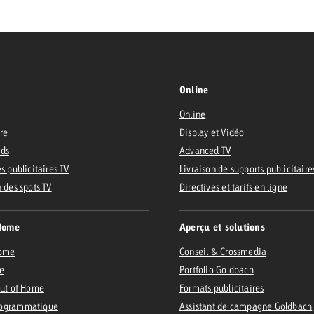
 Beitrag
Lire l’article
Demander une offre
d Impact
Lire l’article
Online
Vous con
Online
grandes 
ire
Display et Vidéo
campagn
Ads
Advanced TV
savoir c
s publicitaires TV
Livraison de supports publicitaire
ard
n des spots TV
Directives et tarifs en ligne
 Swiss Ad Impact
Lire l’article
Demande
Voir l’article
esurer l’impact publicitaire avec Swiss Ad Impact
Home
Aperçu et solutions
Home
Conseil & Crossmedia
e
Portfolio Goldbach
Out of Home
Formats publicitaires
ogrammatique
Assistant de campagne Goldbach