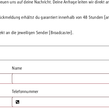
reuen uns auf deine Nachricht.
Deine Anfrage leiten wir direkt a
Zum Beitrag
Offerte anfor
Rückmeldung erhältst du garantiert innerhalb von
48 Stunden (a
d Impact
Zum Beitrag
Zum Beitrag
kt an die jeweiligen Sender (Broadcaster).
Name
Zum Beitrag
 Swiss Ad Impact
Werbewirkung messen mit Swiss Ad Impact
Zum Be
Telefonnummer