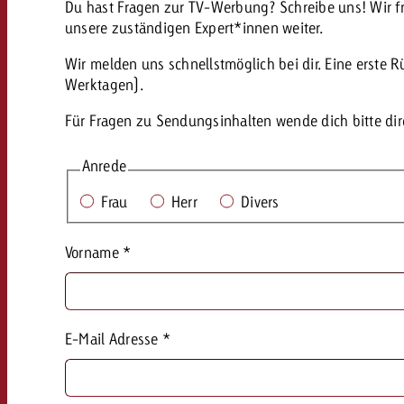
Du hast Fragen zur TV-Werbung? Schreibe uns! Wir f
AQ
unsere zuständigen Expert*innen weiter.
Audio
Wir melden uns schnellstmöglich bei dir. Eine erste 
messen mit Swiss Ad Impact
Werbewirkung messen mit Swiss Ad Impact
Werbewirkung messen mit Swiss A
Werktagen).
Online
Für Fragen zu Sendungsinhalten wende dich bitte dire
Anrede
Content
Frau
Herr
Divers
Crossmedia Award
Vorname
*
erbewirkung messen mit Swiss Ad Impact
Aktuelles
Werbewirkung messen mit
E-Mail Adresse
*
Über uns