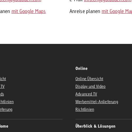
lanen
mit Google Maps
Anreise planen
mit Google Ma
Online
icht
Online Übersicht
 TV
Display und Video
Ads
Advanced TV
htlinien
Werbemittel-Anlieferung
eferung
Richtlinien
Home
Überblick & Lösungen