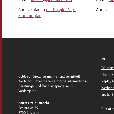
Anreise planen
mit Google Maps
Anreise p
Standortplan
TV
TV Übers
Lineares
Goldbach Group vermarktet und vermittelt
Werbung. Dabei stehen einfache Informations-,
Replay 
Beratungs- und Buchungsprozesse im
Werberic
Vordergrund.
Spotanli
Hauptsitz Küsnacht
Seestrasse 39
Out of 
8700 Küsnacht