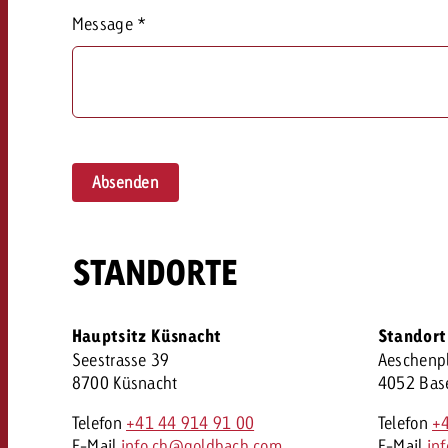
Rechtliches
Message
*
Kontakt
Absenden
STANDORTE
Hauptsitz Küsnacht
Standort
Seestrasse 39
Aeschenpl
8700 Küsnacht
4052 Bas
Telefon
+41 44 914 91 00
Telefon
+
E-Mail
info.ch@goldbach.com
E-Mail
in