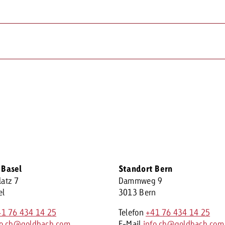
 Basel
Standort Bern
atz 7
Dammweg 9
el
3013 Bern
41 76 434 14 25
Telefon
+41 76 434 14 25
fo.ch@goldbach.com
E-Mail
info.ch@goldbach.com