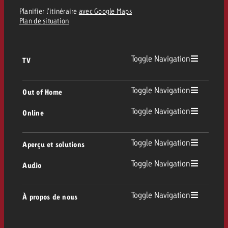
Planifier l’itinéraire
avec Google Maps
Plan de situation
Toggle Navigation
TV
TV
Toggle Navigation
Out of Home
Toggle Navigation
Online
Out of Home
TV linéaire
Online
Toggle Navigation
Aperçu et solutions
Affichage
Replay Ads
Toggle Navigation
Audio
Conseil & Crossmedia
Display et Vidéo
Digital Out of Home
Directives publicitaires TV
Audio
Toggle Navigation
À propos de nous
Portfolio Goldbach
Advanced TV
DOOH Programmatique
Livraison des spots TV
Entreprise
Radio