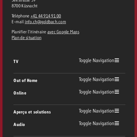
8700 Küsnacht
Téléphone
+41 44 914 91 00
E-mail
info.ch@goldbach.com
Planifier l’itinéraire
avec Google Maps
Plan de situation
Toggle Navigation
TV
TV
Toggle Navigation
Out of Home
Toggle Navigation
Online
Out of Home
TV linéaire
Online
Toggle Navigation
Aperçu et solutions
Affichage
Replay Ads
Toggle Navigation
Audio
Conseil & Crossmedia
Display et Vidéo
Digital Out of Home