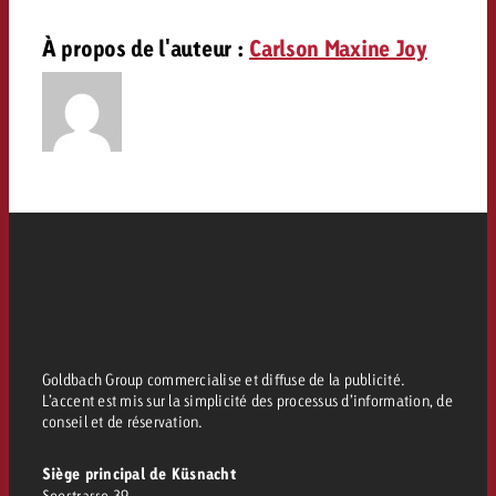
Vous connaissez les grandes l
Vous connaissez les grandes l
À propos de l'auteur :
Carlson Maxine Joy
votre campagne et souhaitez s
votre campagne et souhaitez s
Demander une offre
combien cela coûte.
combien cela coûte.
Demander une offre
Demander une offre
Goldbach Group commercialise et diffuse de la publicité.
L’accent est mis sur la simplicité des processus d’information, de
conseil et de réservation.
Siège principal de Küsnacht
Seestrasse 39