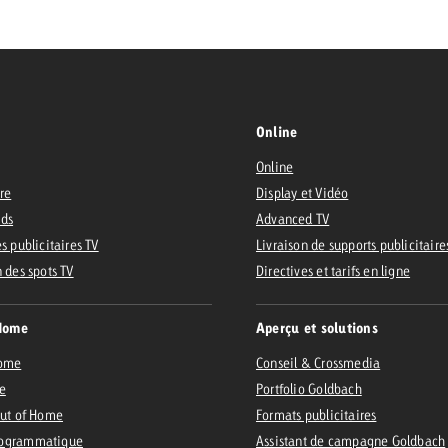
Online
Online
ire
Display et Vidéo
Ads
Advanced TV
s publicitaires TV
Livraison de supports publicitaire
n des spots TV
Directives et tarifs en ligne
Home
Aperçu et solutions
Home
Conseil & Crossmedia
e
Portfolio Goldbach
Out of Home
Formats publicitaires
ogrammatique
Assistant de campagne Goldbach