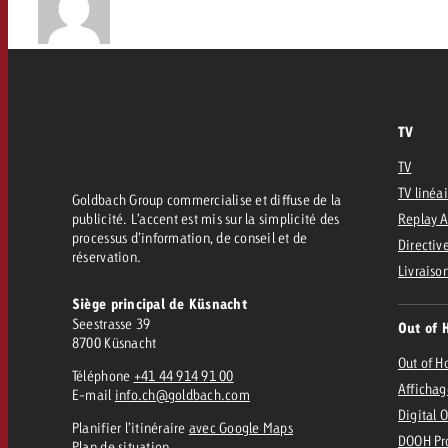
TV
TV
TV linéa
Goldbach Group commercialise et diffuse de la
publicité. L’accent est mis sur la simplicité des
Replay 
processus d’information, de conseil et de
Directive
réservation.
Livraiso
Siège principal de Küsnacht
Seestrasse 39
Out of 
8700 Küsnacht
Out of 
Téléphone
+41 44 914 91 00
Affichag
E-mail
info.ch@goldbach.com
Digital 
Planifier l’itinéraire
avec Google Maps
DOOH Pr
Plan de situation