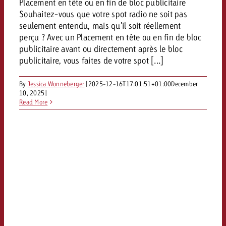
Placement en tête ou en fin de bloc publicitaire
Vous connaissez les grandes l
Vous connaissez les grandes l
Souhaitez-vous que votre spot radio ne soit pas
votre campagne et souhaitez s
votre campagne et souhaitez s
seulement entendu, mais qu'il soit réellement
Demander une offre
combien cela coûte.
combien cela coûte.
perçu ? Avec un Placement en tête ou en fin de bloc
publicitaire avant ou directement après le bloc
publicitaire, vous faites de votre spot [...]
Demander une offre
Demander une offre
By
Jessica Wonneberger
|
2025-12-16T17:01:51+01:00
December
10, 2025
|
Read More