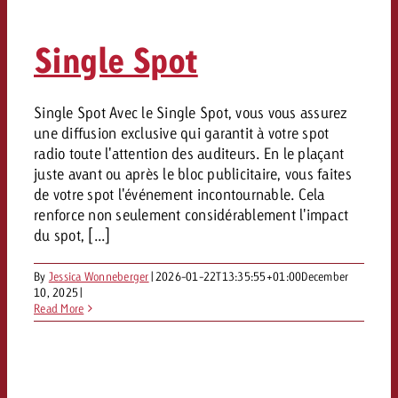
Mesurer l’impact publicitaire av
Mesurer l’impact publicitaire av
Interview avec Steve Krebser au
ACTUALITÉS GOLDBACH
interdictions publicitaires se he
Impact
Impact
Une portée mesurable garantit
Swiss Audio Network
Out of Hom
large rejet
Single Spot
planification – l’impact fait la
Le Goldbach Video Network renfor
ACTUALITÉS GOLDBACH
ACTUALITÉS ONLINE
portée cross-canal de la vidéo
Audio
Le Goldbach Video Network renfo
Le Goldbach Video Network renf
Single Spot Avec le Single Spot, vous vous assurez
une diffusion exclusive qui garantit à votre spot
portée cross-canal de la vidéo
portée cross-canal de la vidéo
Online
radio toute l'attention des auditeurs. En le plaçant
juste avant ou après le bloc publicitaire, vous faites
de votre spot l'événement incontournable. Cela
Contenu
renforce non seulement considérablement l'impact
du spot, [...]
Goldbach C
By
Jessica Wonneberger
|
2026-01-22T13:35:55+01:00
December
10, 2025
|
Lire l’article
Zum Beitrag
Read More
Lire l’article
Actualités
Vous souhaitez en savoir plus 
Souhaitez-vous planifier une 
Souhaitez-vous en savoir plus
publicité audio et avez besoi
publicitaire et avez-vous besoi
publicité OOH et avez-vous b
?
À propos de
conseils ?