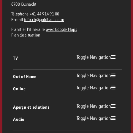
8700 Küsnacht
Téléphone
+41 44 914 91 00
E-mail
info.ch@goldbach.com
Planifier l’itinéraire
avec Google Maps
Plan de situation
Toggle Navigation
TV
TV
Toggle Navigation
Out of Home
Toggle Navigation
Online
Out of Home
TV linéaire
Online
Toggle Navigation
Aperçu et solutions
Affichage
Replay Ads
Toggle Navigation
Audio
Conseil & Crossmedia
Display et Vidéo
Digital Out of Home
Directives publicitaires TV