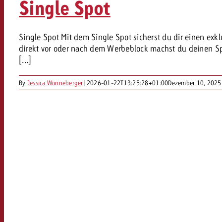
Single Spot
AQ
Audio
messen mit Swiss Ad Impact
Single Spot Mit dem Single Spot sicherst du dir einen exkl
Werbewirkung messen mit Swiss Ad Impact
Werbewirkung messen mit Swiss A
direkt vor oder nach dem Werbeblock machst du deinen Spo
Online
[...]
By
Jessica Wonneberger
|
2026-01-22T13:25:28+01:00
Dezember 10, 2025
Content
Crossmedia Award
erbewirkung messen mit Swiss Ad Impact
Aktuelles
Werbewirkung messen mit
Über uns