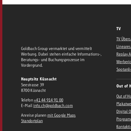
TV
TV Übers
Lineares
Goldbach Group vermarktet und vermittelt
Werbung. Dabei stehen einfache Informations-,
Replay 
Beratungs- und Buchungsprozesse im
Werberic
Vordergrund.
Spotanli
Hauptsitz Küsnacht
Seestrasse 39
Out of 
8700 Küsnacht
Out of H
Telefon
+41 44 914 91 00
Plakatw
E-Mail
info.ch@goldbach.com
Digital 
Anreise planen
mit Google Maps
Program
Standortplan
Kontakt