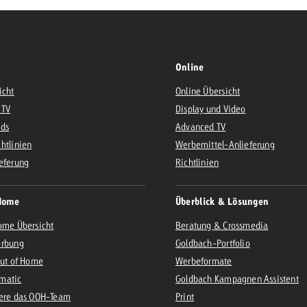
Online
icht
Online Übersicht
 TV
Display und Video
Ads
Advanced TV
htlinien
Werbemittel-Anlieferung
eferung
Richtlinien
Home
Überblick & Lösungen
ome Übersicht
Beratung & Crossmedia
erbung
Goldbach-Portfolio
Out of Home
Werbeformate
matic
Goldbach Kampagnen Assistent
iere das OOH-Team
Print