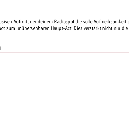
Zum Beitrag
Offerte anfor
usiven Auftritt, der deinem Radiospot die volle Aufmerksamkeit 
d Impact
Zum Beitrag
Zum Beitrag
t zum unübersehbaren Haupt-Act. Dies verstärkt nicht nur die S
|
Zum Beitrag
 Swiss Ad Impact
Werbewirkung messen mit Swiss Ad Impact
Zum Be