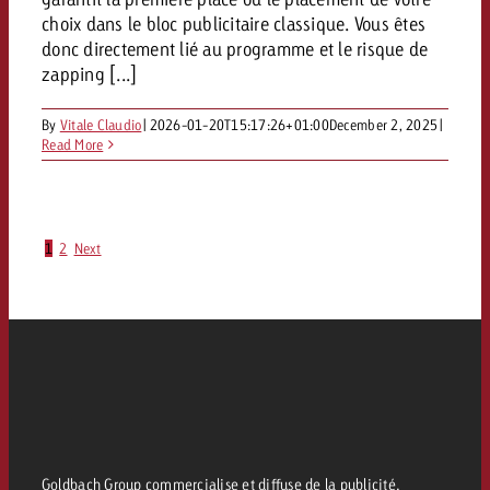
choix dans le bloc publicitaire classique. Vous êtes
donc directement lié au programme et le risque de
zapping [...]
By
Vitale Claudio
|
2026-01-20T15:17:26+01:00
December 2, 2025
|
Read More
1
2
Next
Goldbach Group commercialise et diffuse de la publicité.