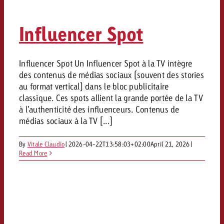
Mesurer l’impact publicitaire av
Mesurer l’impact publicitaire av
Interview avec Steve Krebser au
ACTUALITÉS GOLDBACH
interdictions publicitaires se he
Impact
Impact
Une portée mesurable garantit
Swiss Audio Network
Out of Hom
large rejet
Influencer Spot
planification – l’impact fait la
Le Goldbach Video Network renfor
ACTUALITÉS GOLDBACH
ACTUALITÉS ONLINE
portée cross-canal de la vidéo
Audio
Le Goldbach Video Network renfo
Le Goldbach Video Network renf
Influencer Spot Un Influencer Spot à la TV intègre
des contenus de médias sociaux (souvent des stories
portée cross-canal de la vidéo
portée cross-canal de la vidéo
Online
au format vertical) dans le bloc publicitaire
classique. Ces spots allient la grande portée de la TV
à l'authenticité des influenceurs. Contenus de
Contenu
médias sociaux à la TV [...]
By
Vitale Claudio
|
2026-04-22T13:58:03+02:00
April 21, 2026
|
Goldbach C
Read More
Lire l’article
Zum Beitrag
Lire l’article
Actualités
Vous souhaitez en savoir plus 
Souhaitez-vous planifier une 
Souhaitez-vous en savoir plus
publicité audio et avez besoi
publicitaire et avez-vous besoi
publicité OOH et avez-vous b
?
À propos de
conseils ?