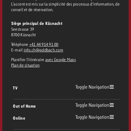
L’accent est mis sur la simplicité des processus d’information, de
conseil et de réservation.
Siège principal de Küsnacht
Seestrasse 39
8700 Küsnacht
Téléphone
+41 44 914 91 00
E-mail
info.ch@goldbach.com
Planifier l’itinéraire
avec Google Maps
Plan de situation
Toggle Navigation
TV
TV
Toggle Navigation
Out of Home
Toggle Navigation
Online
Out of Home
TV linéaire