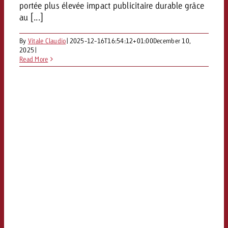
portée plus élevée impact publicitaire durable grâce
Vous connaissez les grandes l
Vous connaissez les grandes l
au [...]
votre campagne et souhaitez s
votre campagne et souhaitez s
Demander une offre
combien cela coûte.
combien cela coûte.
By
Vitale Claudio
|
2025-12-16T16:54:12+01:00
December 10,
2025
|
Read More
Demander une offre
Demander une offre