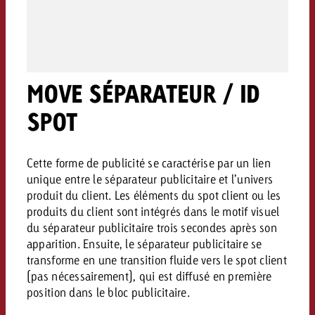
Mesurer l’impact publicitaire av
Mesurer l’impact publicitaire av
Interview avec Steve Krebser au
ACTUALITÉS GOLDBACH
interdictions publicitaires se he
Impact
Impact
Une portée mesurable garantit
Swiss Audio Network
Out of Hom
large rejet
planification – l’impact fait la
Le Goldbach Video Network renfor
ACTUALITÉS GOLDBACH
ACTUALITÉS ONLINE
portée cross-canal de la vidéo
Audio
MOVE SÉPARATEUR / ID
Le Goldbach Video Network renfo
Le Goldbach Video Network renf
portée cross-canal de la vidéo
portée cross-canal de la vidéo
SPOT
Online
Cette forme de publicité se caractérise par un lien
Contenu
unique entre le séparateur publicitaire et l’univers
produit du client. Les éléments du spot client ou les
produits du client sont intégrés dans le motif visuel
Goldbach C
du séparateur publicitaire trois secondes après son
Lire l’article
apparition. Ensuite, le séparateur publicitaire se
Zum Beitrag
Lire l’article
transforme en une transition fluide vers le spot client
Actualités
Vous souhaitez en savoir plus 
(pas nécessairement), qui est diffusé en première
Souhaitez-vous planifier une 
Souhaitez-vous en savoir plus
publicité audio et avez besoi
position dans le bloc publicitaire.
publicitaire et avez-vous besoi
publicité OOH et avez-vous b
?
À propos de
conseils ?