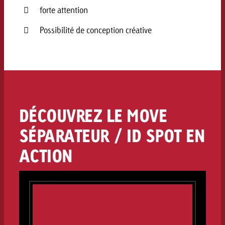
conseils ?
forte attention
Juridique
Possibilité de conception créative
Contactez-nous
Contactez-nous
Contactez-nous
Voir l’article
Contact
Vous connaissez les grandes 
Souhaitez-vous en savoir plu
Vous connaissez les grandes li
Vous connaissez les grandes 
votre campagne et souhaitez 
publicité TV et avez-vous b
votre campagne et souhaitez sa
votre campagne et souhaitez 
combien cela coûte.
Lire l’article
Lire l’article
conseils ?
combien cela coûte.
DÉCOUVREZ LE MOVE
combien cela coûte.
Souhaitez-vous en savoir plus
Souhaitez-vous en savoir plus 
SÉPARATEUR / ID SPOT EN
Goldbach et avez-vous besoin 
publicité Online et avez-vous
ACTION
Demander une offre
Contactez-nous
?
conseils ?
Demander une offre
Demander une offre
Vous connaissez les grandes
Contactez-nous
Contactez-nous
votre campagne et souhaitez
combien cela coûte.