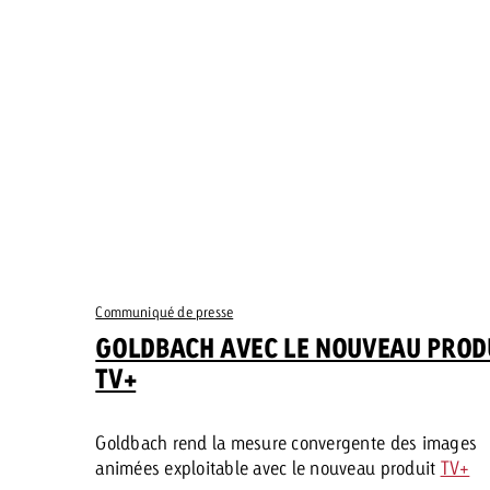
 Beitrag
Lire l’article
Demander une offre
d Impact
Lire l’article
Vous con
grandes 
campagn
savoir c
ard
Communiqué de presse
 Swiss Ad Impact
Lire l’article
GOLDBACH AVEC LE NOUVEAU PROD
Demande
Voir l’article
esurer l’impact publicitaire avec Swiss Ad Impact
TV+
Goldbach rend la mesure convergente des images
animées exploitable avec le nouveau produit
TV+