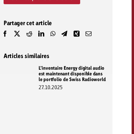
savoir combien cela coûte.
Partager cet article
Demander une offre
Demander une offre
Vous connaissez les
grandes lignes de votre
naissez les
campagne et souhaitez
lignes de votre
Articles similaires
savoir combien cela coûte.
e et souhaitez
ombien cela coûte.
L’inventaire Energy digital audio
est maintenant disponible dans
le portfolio de Swiss Radioworld
Demander une offre
27.10.2025
r une offre
Lire l’article