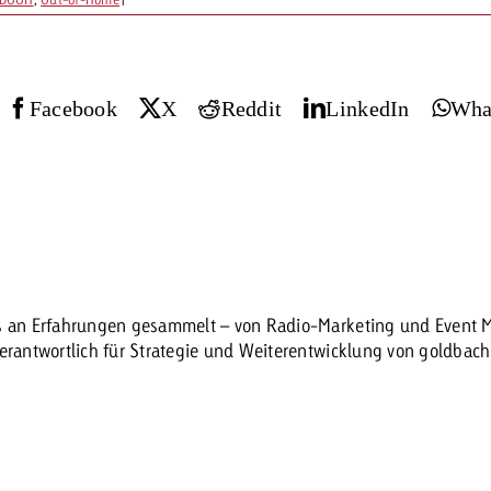
 Beitrag
Lire l’article
Demander une offre
d Impact
Facebook
X
Reddit
LinkedIn
Wha
Lire l’article
Vous con
grandes 
campagn
savoir c
ard
 Swiss Ad Impact
Lire l’article
es an Erfahrungen gesammelt – von Radio-Marketing und Event Ma
Demande
verantwortlich für Strategie und Weiterentwicklung von goldbac
Voir l’article
esurer l’impact publicitaire avec Swiss Ad Impact