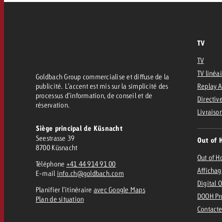
Juridique
Contact
TV
TV
TV linéa
Goldbach Group commercialise et diffuse de la
publicité. L’accent est mis sur la simplicité des
Replay 
processus d’information, de conseil et de
Directive
réservation.
Livraiso
Siège principal de Küsnacht
Seestrasse 39
Out of 
8700 Küsnacht
Out of 
Téléphone
+41 44 914 91 00
Affichag
E-mail
info.ch@goldbach.com
Digital 
Planifier l’itinéraire
avec Google Maps
DOOH Pr
Plan de situation
Contacte