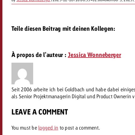
FAQ sur l’Out of Home
TV
Audio
Zum
Teile diesen Beitrag mit deinen Kollegen:
citaire avec Swiss Ad Impact
Mesurer l’impact publicitaire avec Swiss A
Online
Mesurer l’impact publicitaire avec Swiss Ad Impact
À propos de l'auteur :
Jessica Wonneberger
Contenu
Goldbach Crossmedia Aw
Mesurer l’impact publicitaire avec
Seit 2006 arbeite ich bei Goldbach und habe dabei einig
Actualités
als Senior Projektmanagerin Digital und Product Ownerin 
’impact publicitaire avec Swiss Ad Impact
M
LEAVE A COMMENT
À propos de nous
You must be
logged in
to post a comment.