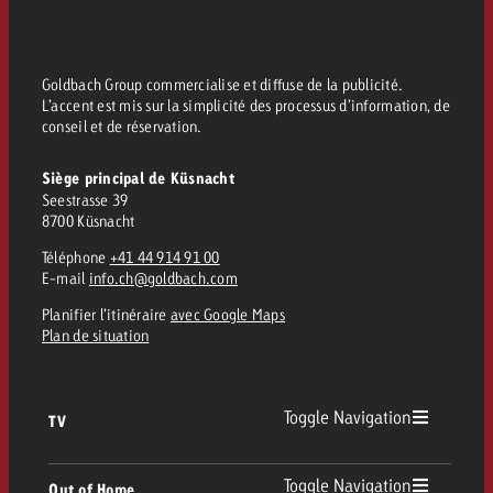
Vous connaissez les grandes l
Vous connaissez les grandes l
votre campagne et souhaitez s
votre campagne et souhaitez s
Demander une offre
combien cela coûte.
combien cela coûte.
Goldbach Group commercialise et diffuse de la publicité.
L’accent est mis sur la simplicité des processus d’information, de
conseil et de réservation.
Siège principal de Küsnacht
Demander une offre
Demander une offre
Seestrasse 39
8700 Küsnacht
Téléphone
+41 44 914 91 00
E-mail
info.ch@goldbach.com
Planifier l’itinéraire
avec Google Maps
Plan de situation
Toggle Navigation
TV
TV
Toggle Navigation
Out of Home