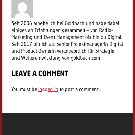
conseils ?
Juridique
Seit 2006 arbeite ich bei Goldbach und habe dabei
Contactez-nous
Contactez-nous
Contactez-nous
einiges an Erfahrungen gesammelt – von Radio-
Voir l’article
Contact
Marketing und Event Management bis hin zu Digital.
Seit 2017 bin ich als Senior Projektmanagerin Digital
Vous connaissez les grandes 
Souhaitez-vous en savoir plu
Vous connaissez les grandes li
und Product Ownerin verantwortlich für Strategie
Vous connaissez les grandes 
votre campagne et souhaitez 
publicité TV et avez-vous b
votre campagne et souhaitez sa
und Weiterentwicklung von goldbach.com.
votre campagne et souhaitez 
combien cela coûte.
Lire l’article
Lire l’article
conseils ?
combien cela coûte.
combien cela coûte.
LEAVE A COMMENT
Souhaitez-vous en savoir plus
Souhaitez-vous en savoir plus 
Goldbach et avez-vous besoin 
publicité Online et avez-vous
You must be
logged in
to post a comment.
Demander une offre
Contactez-nous
?
conseils ?
Demander une offre
Demander une offre
Vous connaissez les grandes
Contactez-nous
Contactez-nous
votre campagne et souhaitez
combien cela coûte.