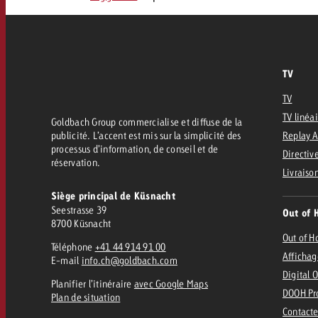
Juridique
Contact
TV
TV
TV linéa
Goldbach Group commercialise et diffuse de la
publicité. L’accent est mis sur la simplicité des
Replay 
processus d’information, de conseil et de
Directive
réservation.
Livraiso
Siège principal de Küsnacht
Seestrasse 39
Out of 
8700 Küsnacht
Out of 
Téléphone
+41 44 914 91 00
Affichag
E-mail
info.ch@goldbach.com
Digital 
Planifier l’itinéraire
avec Google Maps
DOOH Pr
Plan de situation
Contacte