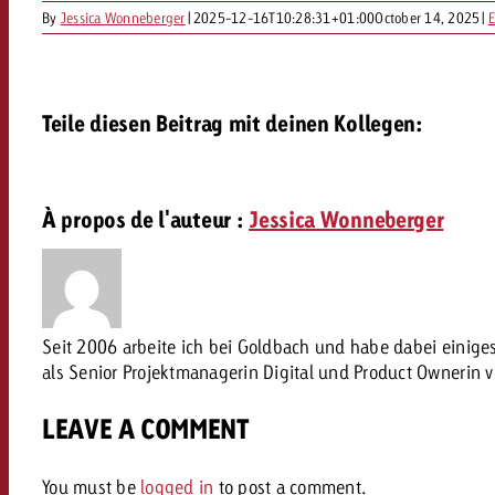
FAQ sur l’Out of Home
By
Jessica Wonneberger
|
2025-12-16T10:28:31+01:00
October 14, 2025
|
E
TV
Audio
Zum
citaire avec Swiss Ad Impact
Mesurer l’impact publicitaire avec Swiss A
Teile diesen Beitrag mit deinen Kollegen:
Online
Mesurer l’impact publicitaire avec Swiss Ad Impact
Contenu
À propos de l'auteur :
Jessica Wonneberger
Goldbach Crossmedia Aw
Mesurer l’impact publicitaire avec
Seit 2006 arbeite ich bei Goldbach und habe dabei einig
Actualités
’impact publicitaire avec Swiss Ad Impact
M
als Senior Projektmanagerin Digital und Product Ownerin 
LEAVE A COMMENT
À propos de nous
You must be
logged in
to post a comment.