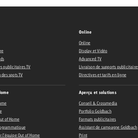
Online
Online
ire
Display et Vidéo
Ads
Advanced TV
s publicitaires TV
Livraison de supports publicitaire
n des spots TV
Directives et tarifs en ligne
Home
Aperçu et solutions
Home
Conseil & Crossmedia
e
Portfolio Goldbach
Out of Home
Formats publicitaires
ogrammatique
Assistant de campagne Goldbach
r l’équipe Out of Home
Print