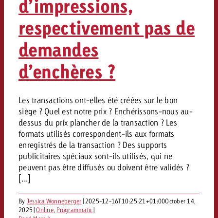
d’impressions,
Vous connaissez les grandes l
Vous connaissez les grandes l
respectivement pas de
votre campagne et souhaitez s
votre campagne et souhaitez s
Demander une offre
combien cela coûte.
combien cela coûte.
demandes
d’enchères ?
Demander une offre
Demander une offre
Les transactions ont-elles été créées sur le bon
siège ? Quel est notre prix ? Enchérissons-nous au-
dessus du prix plancher de la transaction ? Les
formats utilisés correspondent-ils aux formats
enregistrés de la transaction ? Des supports
publicitaires spéciaux sont-ils utilisés, qui ne
peuvent pas être diffusés ou doivent être validés ?
[...]
By
Jessica Wonneberger
|
2025-12-16T10:25:21+01:00
October 14,
2025
|
Online
,
Programmatic
|