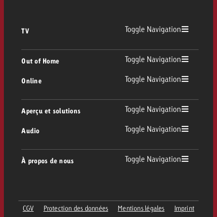
Toggle Navigation
TV
TV
Toggle Navigation
Out of Home
Toggle Navigation
Online
Out of Home
TV linéaire
Online
Toggle Navigation
Aperçu et solutions
Affichage
Replay Ads
Toggle Navigation
Audio
Conseil & Crossmedia
Display et Vidéo
Digital Out of Home
Directives publicitaires TV
Audio
Toggle Navigation
À propos de nous
Portfolio Goldbach
Advanced TV
DOOH Programmatique
Livraison des spots TV
Entreprise
Radio
Formats publicitaires
Livraison de supports publicitaires Online
CGV
Protection des données
Mentions légales
Imprint
Contacter l’équipe Out of Home