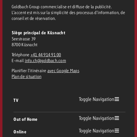
Goldbach Group commercialise et diffuse de la publicité.
Vous connaissez les grandes l
Vous connaissez les grandes l
L’accent est mis sur la simplicité des processus d’information, de
votre campagne et souhaitez s
votre campagne et souhaitez s
conseil et de réservation.
Demander une offre
combien cela coûte.
combien cela coûte.
Siège principal de Küsnacht
Seestrasse 39
8700 Küsnacht
Demander une offre
Demander une offre
Téléphone
+41 44 914 91 00
E-mail
info.ch@goldbach.com
Planifier l’itinéraire
avec Google Maps
Plan de situation
Toggle Navigation
TV
TV
Toggle Navigation
Out of Home
Toggle Navigation
Online
Out of Home
TV linéaire