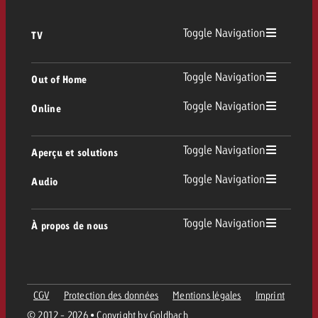
Toggle Navigation
TV
TV
Toggle Navigation
Out of Home
Toggle Navigation
Online
Out of Home
TV linéaire
Online
Toggle Navigation
Aperçu et solutions
Affichage
Replay Ads
Toggle Navigation
Audio
Conseil & Crossmedia
Display et Vidéo
Digital Out of Home
Directives publicitaires TV
Audio
Toggle Navigation
À propos de nous
Portfolio Goldbach
Advanced TV
DOOH Programmatique
Livraison des spots TV
Entreprise
Radio
Formats publicitaires
Livraison de supports publicitaires Online
CGV
Protection des données
Mentions légales
Imprint
Contacter l’équipe Out of Home
Équipe
Digital Audio
© 2012 - 2026 • Copyright by Goldbach