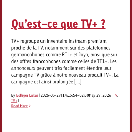
Vous connaissez les grandes l
Vous connaissez les grandes l
votre campagne et souhaitez s
votre campagne et souhaitez s
Qu’est-ce que TV+ ?
Demander une offre
combien cela coûte.
combien cela coûte.
TV+ regroupe un inventaire instream premium,
proche de la TV, notamment sur des plateformes
Demander une offre
Demander une offre
germanophones comme RTL+ et Joyn, ainsi que sur
des offres francophones comme celles de TF1+. Les
annonceurs peuvent très facilement étendre leur
campagne TV grâce à notre nouveau produit TV+. La
campagne est ainsi prolongée [...]
By
Bolliger Lukas
|
2026-05-29T14:15:54+02:00
May 29, 2026
|
TV
,
TV+
|
Read More