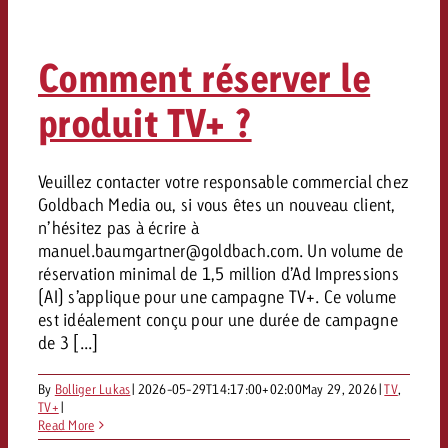
conseils ?
Juridique
Comment réserver le
Contactez-nous
Contactez-nous
Contactez-nous
produit TV+ ?
Voir l’article
Contact
Vous connaissez les grandes 
Souhaitez-vous en savoir plu
Vous connaissez les grandes li
Vous connaissez les grandes 
votre campagne et souhaitez 
Veuillez contacter votre responsable commercial chez
publicité TV et avez-vous b
votre campagne et souhaitez sa
votre campagne et souhaitez 
Goldbach Media ou, si vous êtes un nouveau client,
combien cela coûte.
Lire l’article
Lire l’article
conseils ?
combien cela coûte.
combien cela coûte.
n’hésitez pas à écrire à
manuel.baumgartner@goldbach.com
. Un volume de
Souhaitez-vous en savoir plus
Souhaitez-vous en savoir plus 
réservation minimal de 1,5 million d’Ad Impressions
Goldbach et avez-vous besoin 
publicité Online et avez-vous
(AI) s’applique pour une campagne TV+. Ce volume
Demander une offre
Contactez-nous
?
conseils ?
Demander une offre
Demander une offre
est idéalement conçu pour une durée de campagne
de 3 [...]
Vous connaissez les grandes
By
Bolliger Lukas
|
2026-05-29T14:17:00+02:00
May 29, 2026
|
TV
,
Contactez-nous
Contactez-nous
votre campagne et souhaitez
TV+
|
combien cela coûte.
Read More