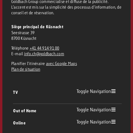
Goldbach Group commercialise et diffuse de la publicité.
Vous connaissez les grandes l
Vous connaissez les grandes l
L’accent est mis sur la simplicité des processus d’information, de
conseil et de réservation.
votre campagne et souhaitez s
votre campagne et souhaitez s
Demander une offre
combien cela coûte.
combien cela coûte.
Siège principal de Küsnacht
Seestrasse 39
8700 Küsnacht
Téléphone
+41 44 914 91 00
Demander une offre
Demander une offre
E-mail
info.ch@goldbach.com
Planifier l’itinéraire
avec Google Maps
Plan de situation
Toggle Navigation
TV
TV
Toggle Navigation
Out of Home
Toggle Navigation
Online
Out of Home
TV linéaire