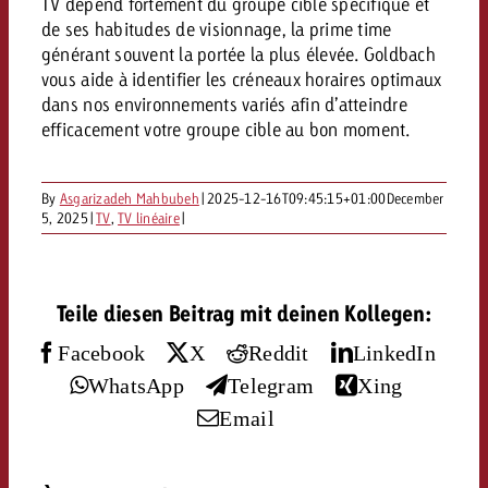
Mesurer l’impact publicitaire av
Mesurer l’impact publicitaire av
TV dépend fortement du groupe cible spécifique et
Interview avec Steve Krebser au
ACTUALITÉS GOLDBACH
interdictions publicitaires se he
Impact
Impact
de ses habitudes de visionnage, la prime time
Une portée mesurable garantit
Swiss Audio Network
Out of Hom
générant souvent la portée la plus élevée. Goldbach
large rejet
planification – l’impact fait la
Le Goldbach Video Network renfor
vous aide à identifier les créneaux horaires optimaux
ACTUALITÉS GOLDBACH
ACTUALITÉS ONLINE
portée cross-canal de la vidéo
dans nos environnements variés afin d’atteindre
Audio
efficacement votre groupe cible au bon moment.
Le Goldbach Video Network renfo
Le Goldbach Video Network renf
portée cross-canal de la vidéo
portée cross-canal de la vidéo
Online
By
Asgarizadeh Mahbubeh
|
2025-12-16T09:45:15+01:00
December
5, 2025
|
TV
,
TV linéaire
|
Contenu
Teile diesen Beitrag mit deinen Kollegen:
Goldbach C
Facebook
X
Reddit
LinkedIn
Lire l’article
Zum Beitrag
WhatsApp
Telegram
Xing
Lire l’article
Actualités
Email
Vous souhaitez en savoir plus 
Souhaitez-vous planifier une 
Souhaitez-vous en savoir plus
publicité audio et avez besoi
publicitaire et avez-vous besoi
publicité OOH et avez-vous b
?
À propos de
conseils ?