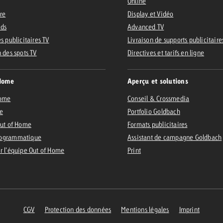
Online
ire
Display et Vidéo
Ads
Advanced TV
s publicitaires TV
Livraison de supports publicitaire
n des spots TV
Directives et tarifs en ligne
Home
Aperçu et solutions
Home
Conseil & Crossmedia
e
Portfolio Goldbach
Out of Home
Formats publicitaires
ogrammatique
Assistant de campagne Goldbach
r l’équipe Out of Home
Print
CGV
Protection des données
Mentions légales
Imprint