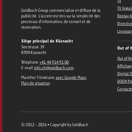
Juridique
TV
TV linéa
Goldbach Group commercialise et diffuse de la
publicité. L’accent est mis sur la simplicité des
Replay 
Contact
processus d’information, de conseil et de
Directive
réservation.
Livraiso
Siège principal de Küsnacht
Seestrasse 39
Out of 
8700 Küsnacht
Out of 
Téléphone
+41 44 914 91 00
Affichag
E-mail
info.ch@goldbach.com
Digital 
Planifier l’itinéraire
avec Google Maps
DOOH Pr
Plan de situation
Contacte
© 2012 - 2026 • Copyright by Goldbach