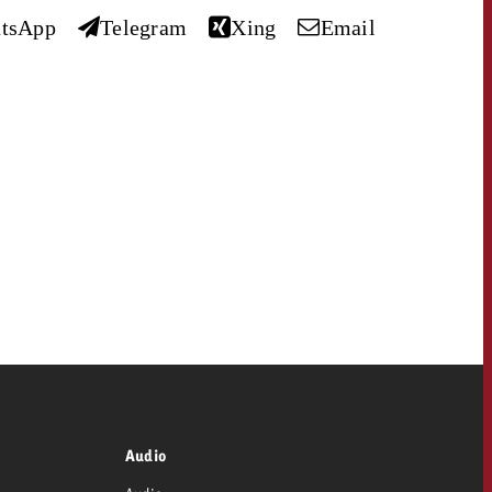
savoir combien cela coûte.
tsApp
Telegram
Xing
Email
Demander une offre
Demander une offre
Vous connaissez les
grandes lignes de votre
naissez les
campagne et souhaitez
lignes de votre
savoir combien cela coûte.
e et souhaitez
ombien cela coûte.
OFFRE
Demander une offre
CONTACT
r une offre
Lire l’article
NEWSLETTER
Audio