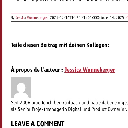
FAQ sur l’Out of Home
TV
Audio
By
Jessica Wonneberger
|
2025-12-16T10:25:21+01:00
October 14, 2025
|
O
Zum
citaire avec Swiss Ad Impact
Mesurer l’impact publicitaire avec Swiss A
Online
Mesurer l’impact publicitaire avec Swiss Ad Impact
Teile diesen Beitrag mit deinen Kollegen:
Contenu
À propos de l'auteur :
Jessica Wonneberger
Goldbach Crossmedia Aw
Mesurer l’impact publicitaire avec
Actualités
’impact publicitaire avec Swiss Ad Impact
M
Seit 2006 arbeite ich bei Goldbach und habe dabei einig
als Senior Projektmanagerin Digital und Product Ownerin 
À propos de nous
LEAVE A COMMENT