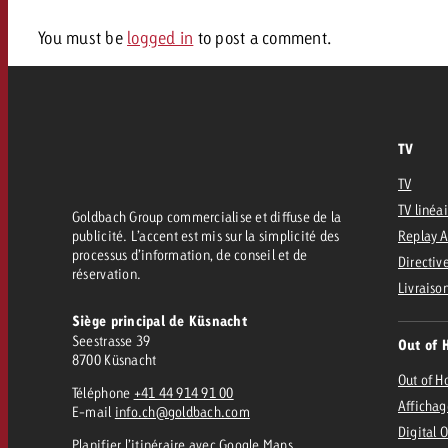
Juridique
You must be
logged in
to post a comment.
Contact
TV
TV
TV linéa
Goldbach Group commercialise et diffuse de la
publicité. L’accent est mis sur la simplicité des
Replay 
processus d’information, de conseil et de
Directive
réservation.
Livraiso
Siège principal de Küsnacht
Seestrasse 39
Out of 
8700 Küsnacht
Out of 
Téléphone
+41 44 914 91 00
Affichag
E-mail
info.ch@goldbach.com
Digital 
Planifier l’itinéraire
avec Google Maps