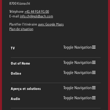
8700 Küsnacht
Téléphone
+41 44 914 91 00
E-mail
info.ch@goldbach.com
Planifier l’itinéraire
avec Google Maps
Plan de situation
Toggle Navigation
TV
TV
Toggle Navigation
Out of Home
Toggle Navigation
Online
Out of Home
TV linéaire
Online
Toggle Navigation
Aperçu et solutions
Affichage
Replay Ads
Toggle Navigation
Audio
Conseil & Crossmedia
Display et Vidéo
Digital Out of Home
Directives publicitaires TV