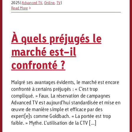
2025
|
Advanced TV
,
Online
,
TV
|
Vous connaissez les grandes l
Vous connaissez les grandes l
Read More
votre campagne et souhaitez s
votre campagne et souhaitez s
Demander une offre
combien cela coûte.
combien cela coûte.
À quels préjugés le
marché est-il
Demander une offre
Demander une offre
confronté ?
Malgré ses avantages évidents, le marché est encore
confronté à certains préjugés : « C’est trop
compliqué. » Faux. La réservation de campagnes
Advanced TV est aujourd’hui standardisée et mise en
œuvre de manière simple et efficace par des
expert(e)s comme Goldbach. « La portée est trop
faible. » Mythe. L’utilisation de la CTV [...]