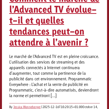
conseils ?
l’Advanced TV évolue-
Juridique
t-il et quelles
Contactez-nous
Contactez-nous
Contactez-nous
Voir l’article
tendances peut-on
Contact
Vous connaissez les grandes 
attendre à l’avenir ?
Souhaitez-vous en savoir plu
Vous connaissez les grandes li
Vous connaissez les grandes 
votre campagne et souhaitez 
publicité TV et avez-vous b
votre campagne et souhaitez sa
votre campagne et souhaitez 
combien cela coûte.
Lire l’article
Lire l’article
conseils ?
combien cela coûte.
combien cela coûte.
Le marché de l’Advanced TV est en pleine croissance.
L’utilisation des services de streaming et des
Souhaitez-vous en savoir plus
Souhaitez-vous en savoir plus 
appareils connectés à Internet continuera
Goldbach et avez-vous besoin 
publicité Online et avez-vous
Demander une offre
d’augmenter, tout comme la pertinence de la
Contactez-nous
?
conseils ?
Demander une offre
Demander une offre
publicité dans cet environnement. Programmatic
Everywhere : L’achat et la vente de publicité en
Programmatic, c’est-à-dire automatisés, deviendront
Vous connaissez les grandes
la norme et permettront [...]
Contactez-nous
Contactez-nous
votre campagne et souhaitez
combien cela coûte.
By
Jessica Wonneberger
|
2025-12-16T10:20:15+01:00
October 14,