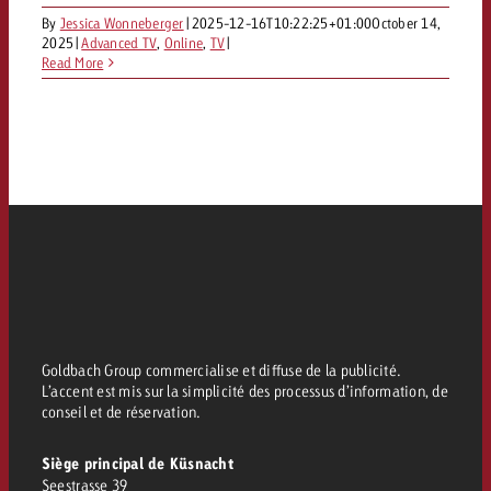
By
Jessica Wonneberger
|
2025-12-16T10:22:25+01:00
October 14,
2025
|
Advanced TV
,
Online
,
TV
|
Read More
Goldbach Group commercialise et diffuse de la publicité.
L’accent est mis sur la simplicité des processus d’information, de
conseil et de réservation.
Siège principal de Küsnacht
Seestrasse 39