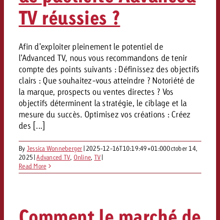
Mesurer l’impact publicitaire av
Mesurer l’impact publicitaire av
Interview avec Steve Krebser au
ACTUALITÉS GOLDBACH
TV réussies ?
interdictions publicitaires se he
Impact
Impact
Une portée mesurable garantit
Swiss Audio Network
Out of Hom
large rejet
planification – l’impact fait la
Le Goldbach Video Network renfor
ACTUALITÉS GOLDBACH
ACTUALITÉS ONLINE
portée cross-canal de la vidéo
Afin d’exploiter pleinement le potentiel de
Audio
l’Advanced TV, nous vous recommandons de tenir
Le Goldbach Video Network renfo
Le Goldbach Video Network renf
compte des points suivants : Définissez des objectifs
portée cross-canal de la vidéo
portée cross-canal de la vidéo
clairs : Que souhaitez-vous atteindre ? Notoriété de
Online
la marque, prospects ou ventes directes ? Vos
objectifs déterminent la stratégie, le ciblage et la
mesure du succès. Optimisez vos créations : Créez
Contenu
des [...]
Goldbach C
By
Jessica Wonneberger
|
2025-12-16T10:19:49+01:00
October 14,
2025
|
Advanced TV
,
Online
,
TV
|
Lire l’article
Read More
Zum Beitrag
Lire l’article
Actualités
Vous souhaitez en savoir plus 
Souhaitez-vous planifier une 
Souhaitez-vous en savoir plus
publicité audio et avez besoi
publicitaire et avez-vous besoi
Comment le marché de
publicité OOH et avez-vous b
?
À propos de
conseils ?