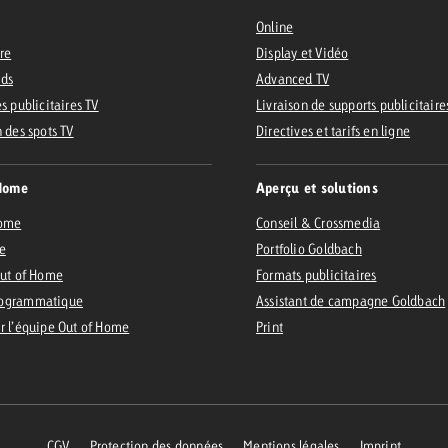
Online
ire
Display et Vidéo
Ads
Advanced TV
 Beitrag
Lire l’article
Demander une offre
d Impact
s publicitaires TV
Livraison de supports publicitaire
Lire l’article
n des spots TV
Directives et tarifs en ligne
Vous con
grandes 
Home
Aperçu et solutions
campagn
savoir c
Home
Conseil & Crossmedia
e
Portfolio Goldbach
ard
Out of Home
Formats publicitaires
 Swiss Ad Impact
Lire l’article
ogrammatique
Assistant de campagne Goldbach
Demande
Voir l’article
esurer l’impact publicitaire avec Swiss Ad Impact
r l’équipe Out of Home
Print
CGV
Protection des données
Mentions légales
Imprint