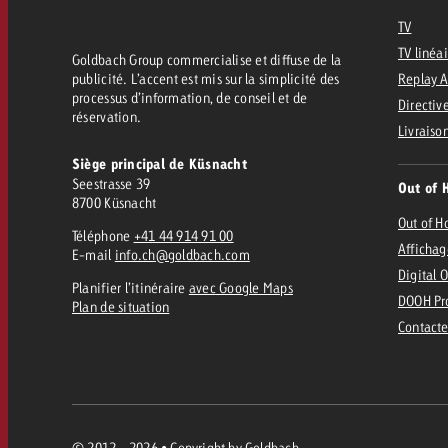
FAQ sur l’Out of Home
TV
TV
Audio
TV linéa
Goldbach Group commercialise et diffuse de la
publicité. L’accent est mis sur la simplicité des
Replay 
Zum
citaire avec Swiss Ad Impact
Mesurer l’impact publicitaire avec Swiss A
processus d’information, de conseil et de
Directive
réservation.
Online
Mesurer l’impact publicitaire avec Swiss Ad Impact
Livraiso
Siège principal de Küsnacht
Seestrasse 39
Contenu
Out of 
8700 Küsnacht
Out of 
Téléphone
+41 44 914 91 00
Affichag
Goldbach Crossmedia Aw
E-mail
info.ch@goldbach.com
Digital 
Planifier l’itinéraire
avec Google Maps
Mesurer l’impact publicitaire avec
DOOH Pr
Plan de situation
Actualités
’impact publicitaire avec Swiss Ad Impact
M
Contacte
À propos de nous
© 2012 - 2026 • Copyright by Goldbach