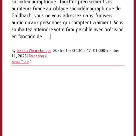
sociodémographique : touchez précisément vos
Vous connaissez les grandes l
Vous connaissez les grandes l
auditeurs Grâce au ciblage sociodémographique de
votre campagne et souhaitez s
votre campagne et souhaitez s
Goldbach, vous ne vous adressez dans l’univers
Demander une offre
combien cela coûte.
combien cela coûte.
audio qu’aux personnes qui comptent vraiment. Vous
souhaitez atteindre votre Groupe cible avec précision
en fonction de [...]
Demander une offre
Demander une offre
By
Jessica Wonneberger
|
2026-01-28T13:18:47+01:00
December
11, 2025
|
Targetings
|
Read More