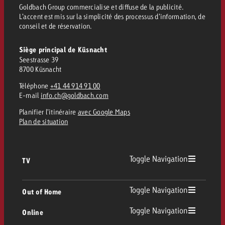
Goldbach Group commercialise et diffuse de la publicité.
L’accent est mis sur la simplicité des processus d’information, de
conseil et de réservation.
Siège principal de Küsnacht
Seestrasse 39
8700 Küsnacht
Téléphone
+41 44 914 91 00
E-mail
info.ch@goldbach.com
Planifier l’itinéraire
avec Google Maps
Plan de situation
Toggle Navigation
TV
TV
Toggle Navigation
Out of Home
Toggle Navigation
Online
Out of Home
TV linéaire