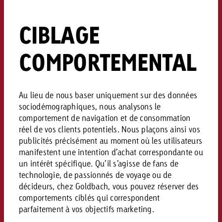
conseils ?
CIBLAGE
Juridique
Contactez-nous
Contactez-nous
Contactez-nous
COMPORTEMENTAL
Voir l’article
Contact
Vous connaissez les grandes 
Souhaitez-vous en savoir plu
Vous connaissez les grandes li
Vous connaissez les grandes 
votre campagne et souhaitez 
publicité TV et avez-vous b
votre campagne et souhaitez sa
Au lieu de nous baser uniquement sur des données
votre campagne et souhaitez 
combien cela coûte.
Lire l’article
Lire l’article
conseils ?
sociodémographiques, nous analysons le
combien cela coûte.
combien cela coûte.
comportement de navigation et de consommation
Souhaitez-vous en savoir plus
Souhaitez-vous en savoir plus 
réel de vos clients potentiels
.
Nous plaçons ainsi vos
Goldbach et avez-vous besoin 
publicité Online et avez-vous
publicités précisément au moment où les utilisateurs
Demander une offre
Contactez-nous
?
conseils ?
manifestent une intention d’achat correspondante ou
Demander une offre
Demander une offre
un intérêt spécifique
.
Qu’il s’agisse de fans de
technologie, de passionnés de voyage ou de
décideurs, chez Goldbach, vous pouvez réserver des
Vous connaissez les grandes
Contactez-nous
Contactez-nous
comportements ciblés qui correspondent
votre campagne et souhaitez
parfaitement à vos objectifs marketing
.
combien cela coûte.