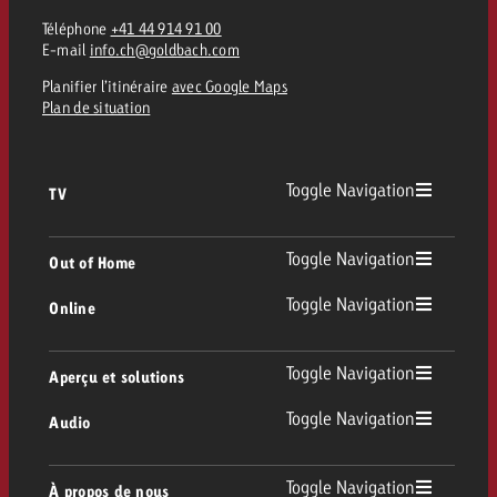
Téléphone
+41 44 914 91 00
E-mail
info.ch@goldbach.com
Planifier l’itinéraire
avec Google Maps
Plan de situation
Toggle Navigation
TV
TV
Toggle Navigation
Out of Home
Toggle Navigation
Online
Out of Home
TV linéaire
Online
Toggle Navigation
Aperçu et solutions
Affichage
Replay Ads
Toggle Navigation
Audio
Conseil & Crossmedia
Display et Vidéo
Digital Out of Home
Directives publicitaires TV
Audio
Toggle Navigation
À propos de nous