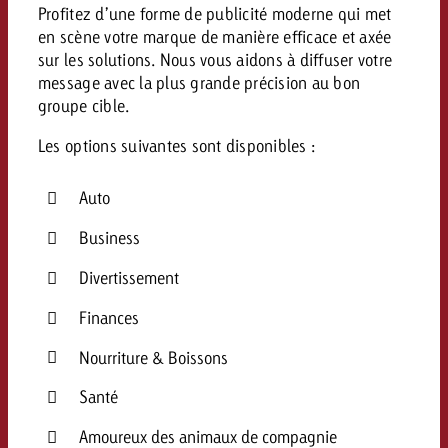
Profitez d’une forme de publicité moderne qui met
Vous connaissez les grandes l
Vous connaissez les grandes l
en scène votre marque de manière efficace et axée
votre campagne et souhaitez s
votre campagne et souhaitez s
sur les solutions
.
Nous vous aidons à diffuser votre
Demander une offre
combien cela coûte.
combien cela coûte.
message avec la plus grande précision au bon
groupe cible
.
Les options suivantes sont disponibles :
Demander une offre
Demander une offre
Auto
Business
Divertissement
Finances
Nourriture & Boissons
Santé
Amoureux des animaux de compagnie