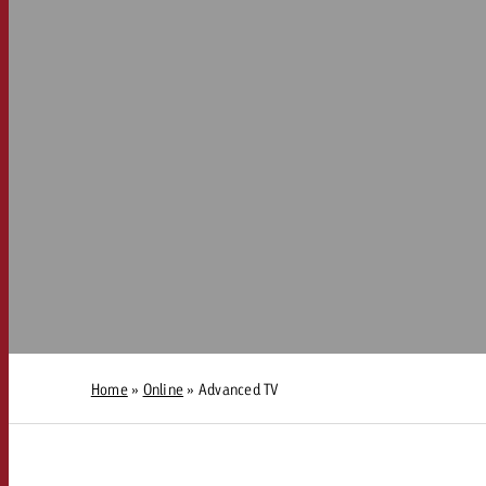
AQ
Audio
messen mit Swiss Ad Impact
Werbewirkung messen mit Swiss Ad Impact
Werbewirkung messen mit Swiss A
Online
Content
Crossmedia Award
erbewirkung messen mit Swiss Ad Impact
Aktuelles
Werbewirkung messen mit
Home
»
Online
»
Advanced TV
Über uns